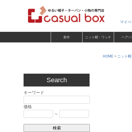
マイペ
新作
ニット帽・ワッチ
ヘアバ
HOME
ニット帽
Search
キーワード
価格
～
検索