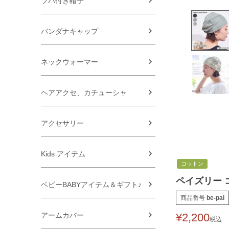
ツバ付き帽子
バンダナキャップ
ネックウォーマー
ヘアアクセ、カチューシャ
アクセサリー
Kids アイテム
コットン
ペイズリー コ
ベビーBABYアイテム＆ギフト♪
商品番号
be-pai
アームカバー
¥
2,200
税込