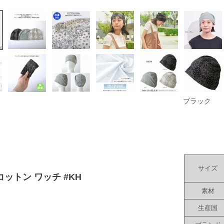
ブラック
サイズ
ットン ワッチ #KH
素材
生産国