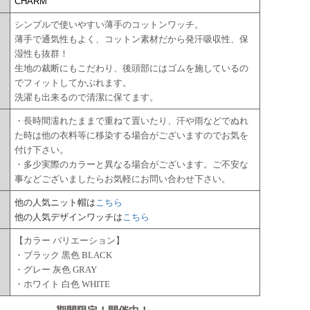
CHARM
シンプルで使いやすい薄手のコットンワッチ。
薄手で通気性もよく、コットン素材だから発汗吸収性、保
湿性も抜群！
生地の裁断にもこだわり、後頭部にはゴムを施しているの
でフィットしてかぶれます。
洗濯も出来るので清潔に保てます。
・長時間濡れたままで重ねて置いたり、汗や雨などでぬれ
た時は他の衣料等に移染する場合がございますのでお気を
付け下さい。
・多少実際のカラーと異なる場合がございます。ご不安な
事などございましたらお気軽にお問い合わせ下さい。
他の人気ニット帽は
こちら
他の人気デザインワッチは
こちら
【カラー バリエーション】
・ブラック 黒色 BLACK
・グレー 灰色 GRAY
・ホワイト 白色 WHITE