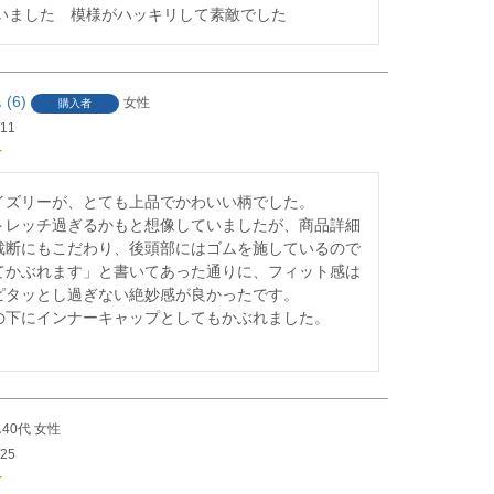
買いました　模様がハッキリして素敵でした
6
女性
購入者
/11
イズリーが、とても上品でかわいい柄でした。

トレッチ過ぎるかもと想像していましたが、商品詳細
裁断にもこだわり、後頭部にはゴムを施しているので
てかぶれます」と書いてあった通りに、フィット感は
ピタッとし過ぎない絶妙感が良かったです。

の下にインナーキャップとしてもかぶれました。

40代
女性
/25