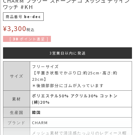
CHARM フラワー ストーンデコ メッシュ デザイン
商
ワッチ #KH
品
商品番号
be-dec
ラ
¥
3,300
ッ
税込
ピ
[
30
ポイント進呈 ]
ン
グ
3営業日以内に発送
お
客
フリーサイズ
様
【平置き状態でかぶり口:約25cm･高さ:約
サイズ
の
23cm】
お
＊後頭部部分にゴムが入っています
声
ポリエステル50% アクリル30% コットン
素材
(綿)20%
Instagram
韓国
生産国
CHARM
ブランド
Youtube
メッシュ素材で清涼感たっぷりのレディース帽