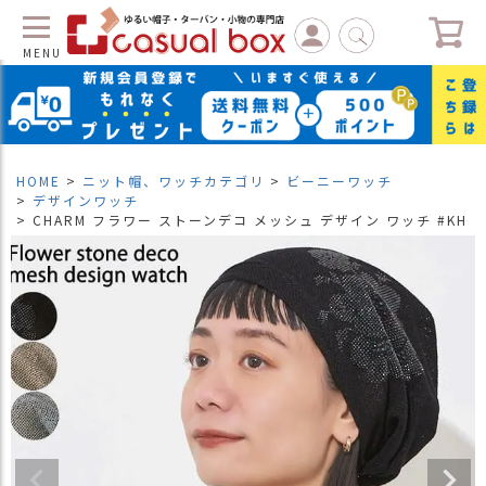
MENU
C
L
O
S
HOME
ニット帽、ワッチカテゴリ
ビーニーワッチ
E
デザインワッチ
CHARM フラワー ストーンデコ メッシュ デザイン ワッチ #KH
マ
イ
ペ
ー
ジ
（
新
規
会
員
登
録