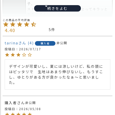
ス
子。
タ
ストーンデザインで見る角度によってキラッと
ッ
光るデザイン。
商品詳細
フ
後頭部にゴムが入っているのでゆったりとかぶ
小
れ、かぶり方次第でベレー帽風にもかぶれま
4.40
5
話
す。
裏地もメッシュ素材で通気性抜群です。
返
tarina
4
非公開
購入者
品
・長時間濡れたままで重ねて置いたり、汗や雨
投稿日
2026/07/17
・
などでぬれた時は他の衣料等に移染する場合が
交
ございますのでお気を付け下さい。
注意点
換
・多少実際のカラーと異なる場合がございま
デザインが可愛いし、夏には涼しいけど、私の頭に
無
す。ご不安な事などございましたらお気軽にお
はピッタリで　生地はあまり伸びないし、もうすこ
料
問い合わせ下さい。
し、ゆとりがある方が良かったなぁ〜と思いまし
キ
他の人気ニット帽は
こちら
た。
ャ
関連商品
他の人気デザインワッチは
こちら
ン
ペ
【カラー バリエーション】
ー
・ブラック 黒色 BLACK
購入者
非公開
カラー
ン
・ベージュ 薄茶色 BEIGE
投稿日
2026/05/08
・グレー 灰色 GRAY