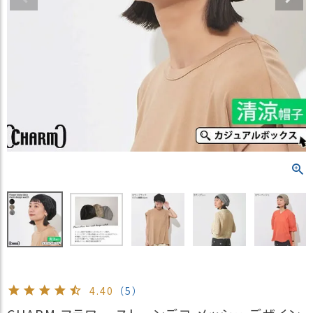
）
商
品
カ
テ
ゴ
リ
閲
覧
履
歴
買
い
物
か
ご
4.40
（5）
新
作