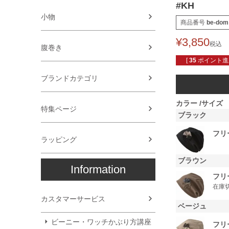
#KH
小物
商品番号
be-dom
¥
3,850
税込
腹巻き
[
35
ポイント進呈
ブランドカテゴリ
カラー
サイズ
特集ページ
ブラック
フリ
ラッピング
ブラウン
Information
フリ
在庫
カスタマーサービス
ベージュ
ビーニー・ワッチかぶり方講座
フリ