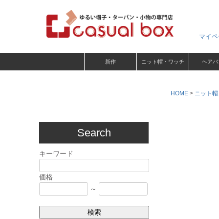
マイペ
新作
ニット帽・ワッチ
ヘアバ
HOME
ニット帽
Search
キーワード
価格
～
検索