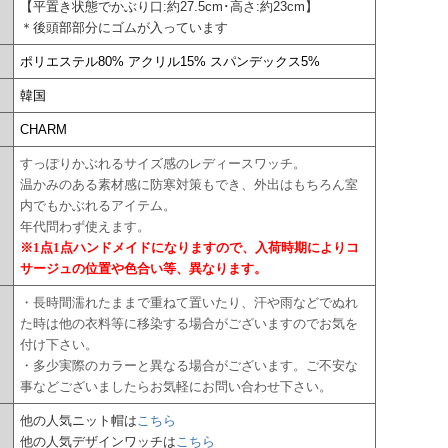
【平置き状態でかぶり口:約27.5cm･高さ:約23cm】
＊後頭部部分にゴムが入っています
ポリエステル80% アクリル15% スパンデックス5%
韓国
CHARM
すっぽりかぶれるサイズ感のレディースワッチ。
温かみのある素材感に防寒対策もでき、外出はもちろん室
内でもかぶれるアイテム。
年代問わず使えます。
※1点1点ハンドメイドになりますので、入荷時期によりコ
サージュの位置や色合い等、異なります。
・長時間濡れたままで重ねて置いたり、汗や雨などでぬれ
た時は他の衣料等に移染する場合がございますのでお気を
付け下さい。
・多少実際のカラーと異なる場合がございます。ご不安な
事などございましたらお気軽にお問い合わせ下さい。
他の人気ニット帽は
こちら
他の人気デザインワッチは
こちら