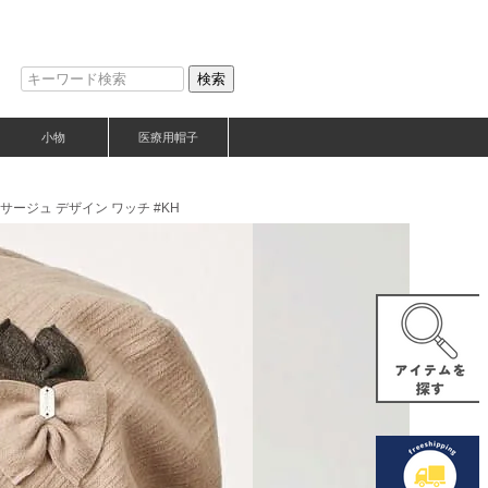
検索
小物
医療用帽子
コサージュ デザイン ワッチ #KH