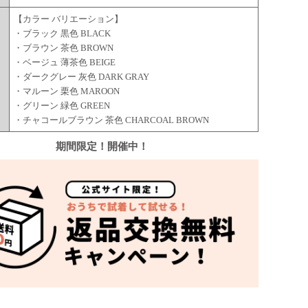
【カラー バリエーション】
・ブラック 黒色 BLACK
・ブラウン 茶色 BROWN
・ベージュ 薄茶色 BEIGE
・ダークグレー 灰色 DARK GRAY
・マルーン 栗色 MAROON
・グリーン 緑色 GREEN
・チャコールブラウン 茶色 CHARCOAL BROWN
期間限定！開催中！