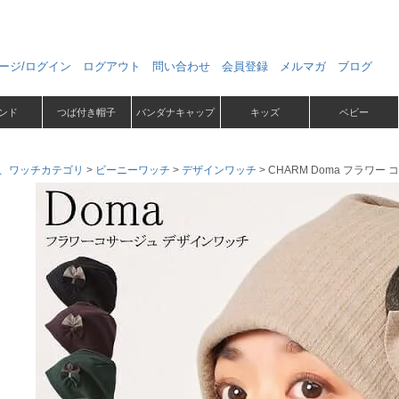
ージ/ログイン
ログアウト
問い合わせ
会員登録
メルマガ
ブログ
ンド
つば付き帽子
バンダナキャップ
キッズ
ベビー
、ワッチカテゴリ
ビーニーワッチ
デザインワッチ
CHARM Doma フラワー 