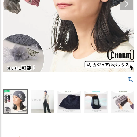
）
商
品
カ
テ
ゴ
リ
閲
覧
履
歴
買
い
物
か
ご
新
作