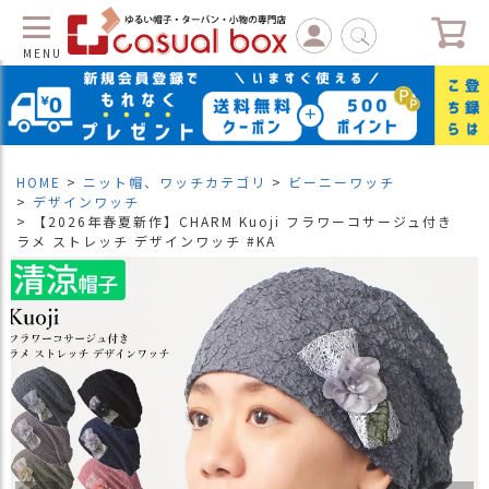
MENU
C
L
O
S
HOME
ニット帽、ワッチカテゴリ
ビーニーワッチ
E
デザインワッチ
【2026年春夏新作】CHARM Kuoji フラワーコサージュ付き
マ
ラメ ストレッチ デザインワッチ #KA
イ
ペ
ー
ジ
（
新
規
会
員
登
録