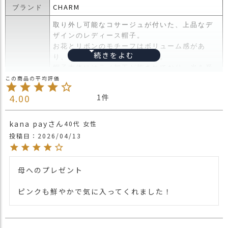
ス
CHARM
ブランド
タ
取り外し可能なコサージュが付いた、上品なデ
ッ
ザインのレディース帽子。
フ
お花とリボンのモチーフはボリューム感があ
小
り、女性らしい華やかさを演出。
話
帽子本体にはラメ加工が施されており、光を受
返
けて美しく輝きます。
品
後頭部にはゴムが入っているため、締め付け感
4.00
1
・
商品詳細
なくゆったりと快適に着用可能。
交
年代や季節を問わず、長くご愛用いただけるア
換
イテム。
kana pay
40代
女性
無
普段使いはもちろん、フォーマルな場面にもお
投稿日
2026/04/13
料
すすめです。
キ
※1点1点ハンドメイドになりますので、入荷時
ャ
期によりサイズ・お花の色合い等、異なりま
母へのプレゼント

ン
す。
ペ
ピンクも鮮やかで気に入ってくれました！
・長時間濡れたままで重ねて置いたり、汗や雨
ー
などでぬれた時は他の衣料等に移染する場合が
ン
ございますのでお気を付け下さい。
注意点
・多少実際のカラーと異なる場合がございま