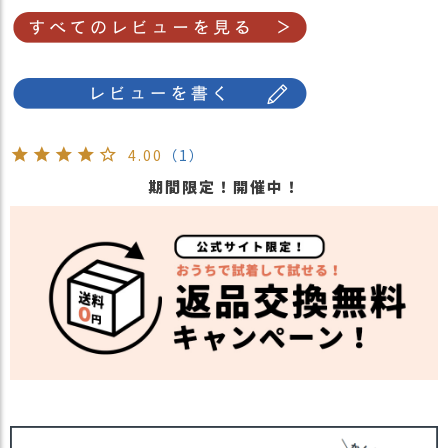
す。ご不安な事などございましたらお気軽にお
問い合わせ下さい。
他の人気ニット帽は
こちら
関連商品
他の人気デザインワッチは
こちら
【カラー バリエーション】
・ブラック 黒色 BLACK
4.00
（1）
・ベージュ 薄茶色 BEIGE
期間限定！開催中！
・チャコールグレー ねずみ色 CHARCOAL
カラー
GRAY
・ダークグレー 灰色 DARK GRAY
・グレーカーキ 灰色 GRAY KHAKI
・ネイビー 紺色 NAVY
・ピンク 桃色 PINK