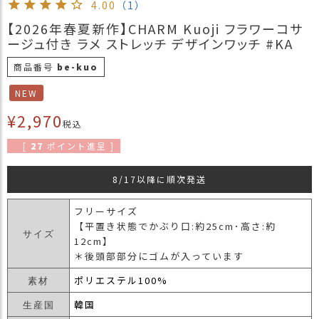
4.00
（1）
商
【2026年春夏新作】CHARM Kuoji フラワーコサ
品
ージュ付き ラメ ストレッチ デザインワッチ #KA
ラ
商品番号
be-kuo
ッ
ピ
NEW
ン
グ
¥
2,970
税込
お
[
27
ポイント進呈 ]
客
様
8/17以降に順次発送
の
お
フリーサイズ
声
【平置き状態でかぶり口:約25cm･高さ:約
サイズ
12cm】
＊後頭部部分にゴムが入っています
Instagram
ポリエステル100%
素材
Youtube
韓国
生産国