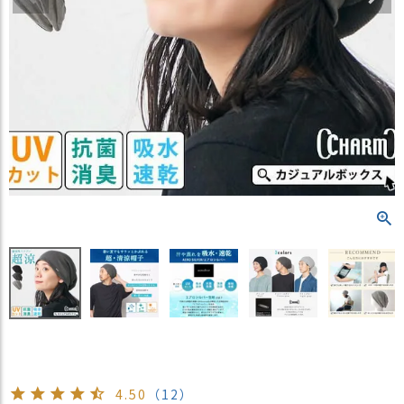
）
商
品
カ
テ
ゴ
リ
閲
覧
履
歴
買
い
物
か
ご
新
4.50
（12）
作