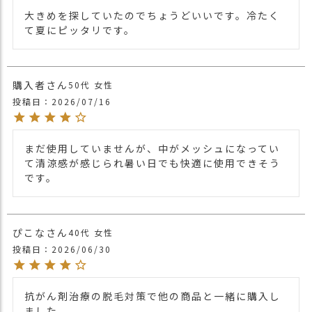
他の人気ニット帽は
こちら
品
大きめを探していたのでちょうどいいです。冷たく
て夏にピッタリです。
【カラー バリエーション】
・ブラック 黒色 BLACK
カラー
・チャコールグレー ねずみ色 CHARCOAL GRAY
・ライトグレー ねずみ色 LIGHT GRAY
購入者
50代
女性
投稿日
2026/07/16
まだ使用していませんが、中がメッシュになってい
て清涼感が感じられ暑い日でも快適に使用できそう
です。
ぴこな
40代
女性
投稿日
2026/06/30
抗がん剤治療の脱毛対策で他の商品と一緒に購入し
ました。
