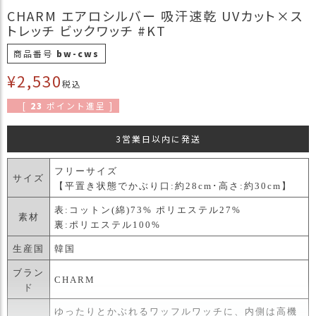
商
CHARM エアロシルバー 吸汗速乾 UVカット×ス
品
トレッチ ビックワッチ #KT
ラ
商品番号
bw-cws
ッ
¥
2,530
ピ
税込
ン
[
23
ポイント進呈 ]
グ
3営業日以内に発送
お
客
様
フリーサイズ
サイズ
の
【平置き状態でかぶり口:約28cm･高さ:約30cm】
お
表:コットン(綿)73% ポリエステル27%
声
素材
裏:ポリエステル100%
生産国
韓国
Instagram
ブラン
CHARM
ド
Youtube
ゆったりとかぶれるワッフルワッチに、内側は高機