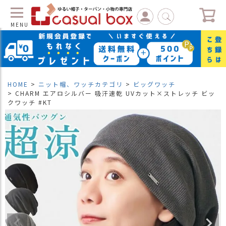
MENU
C
L
O
S
HOME
ニット帽、ワッチカテゴリ
ビッグワッチ
E
CHARM エアロシルバー 吸汗速乾 UVカット×ストレッチ ビッ
クワッチ #KT
マ
イ
ペ
ー
ジ
（
新
規
会
員
登
録