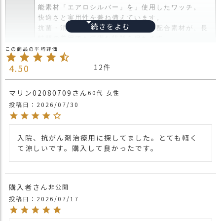
ス
能素材「エアロシルバー」を」使用したワッチ。
タ
快適さと実用性を兼ね備えています。
ッ
抗菌・消臭効果を発揮する銀イオン配合素材が、長
フ
時間の着用でも清潔な状態を保ちます。
小
また、吸水速乾性があるため、汗をかいても快適
話
商品詳
で、スポーツやアウトドア活動にもぴったり。
4.50
12
細
さらに、UVカット機能が紫外線から肌を守り、耐久
返
性にも優れているため、日常使いにも最適。
品
すっぽりと耳までかぶれて、頭の大きい人も安心し
マリン02080709
60代
女性
・
てかぶれるサイズ感。
投稿日
2026/07/30
交
高さがあり後頭部もゆったりしているので頭の形も
換
出ません。
無
手洗いで洗濯も可能なので常に清潔に保てます。
入院、抗がん剤治療用に探してました。とても軽く
料
て涼しいです。購入して良かったです。
キ
・長時間濡れたままで重ねて置いたり、汗や雨など
ャ
でぬれた時は他の衣料等に移染する場合がございま
ン
すのでお気を付け下さい。
注意点
ペ
・多少実際のカラーと異なる場合がございます。ご
購入者
非公開
ー
不安な事などございましたらお気軽にお問い合わせ
投稿日
2026/07/17
ン
下さい。
他の人気ビッグワッチは
こちら
関連商