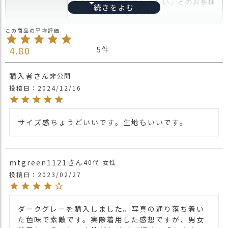
に適した少し厚めのがほしい」とのお客様
ス
のご要望で誕生しました。
タ
少し厚手の素材感にヘリンボーンデザイ
ッ
ン。
フ
ゆったりサイズでかぶるだけでクシュっと
小
4.80
5
商品詳細
立体感のあるシルエットが出来る優れも
話
の。
購入者
非公開
肌にあたるかぶり口部分はリブ加工のコッ
返
投稿日
2024/12/16
トン素材で肌に優しく、締め付け感もなく
品
かぶり心地もお墨付き。
・
性別問わず、頭の形がでないので頭の大き
交
い人も安心してかぶれます。
換
サイズ感ちょうどいいです。生地もいいです。
無
・長時間濡れたままで重ねて置いたり、汗
料
や雨などでぬれた時は他の衣料等に移染す
キ
る場合がございますのでお気を付け下さ
mtgreen1121
40代
女性
ャ
注意点
い。
ン
投稿日
2023/02/27
・多少実際のカラーと異なる場合がござい
ペ
ます。ご不安な事などございましたらお気
ー
軽にお問い合わせ下さい。
ン
ダークグレーを購入しました。写真の通り落ち着い
他のビックワッチは
こちら
た色味で素敵です。実際着用した感想ですが、男女
関連商品