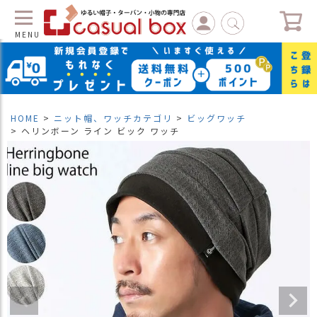
MENU
C
L
O
S
HOME
ニット帽、ワッチカテゴリ
ビッグワッチ
E
ヘリンボーン ライン ビック ワッチ
マ
イ
ペ
ー
ジ
（
新
規
会
員
登
録