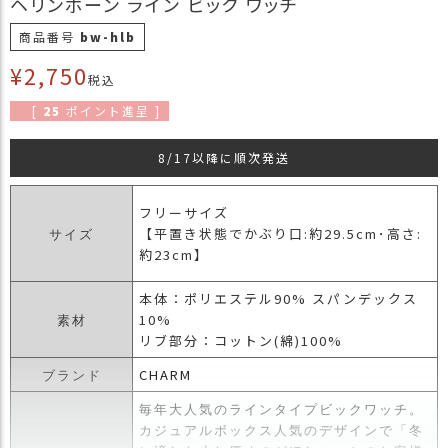
ヘリンボーン ライン ビック ワッチ
商
商品番号
bw-hlb
品
¥
2,750
ラ
税込
ッ
[
25
ポイント進呈 ]
ピ
ン
8/17以降に順次発送
グ
お
フリーサイズ
客
【平置き状態でかぶり口:約29.5cm･高さ:
サイズ
様
約23cm】
の
お
本体：ポリエステル90% スパンデックス
声
10%
素材
リブ部分：コットン(綿)100%
Instagram
CHARM
ブランド
毎年大人気のラインタイプビックワッチ。
Youtube
カジュアルボックス人気のデザインで「冬