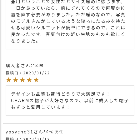
他の人気ニット帽は
こちら
兼用ということで女性だとサイズ緩めに感じます。
一日かぶっていたら、前にずれてくるので何度か位
【カラー バリエーション】
置を直す必要がありました。ただ緩めなので、写真
・ダークグレー 灰色 DARK GRAY
のモデルさんがしているような後ろにたるみを持た
カラー
・ライトグレー ねずみ色 LIGHT GRAY
せる可愛いシルエットが簡単にできるので、これは
・ネイビー 紺色 NAVY
良かったです。春夏向けの軽い生地のものも欲しく
なりました。
購入者
非公開
投稿日
2023/01/22
デザインも品質も期待どうりで大満足です！
CHARMの帽子が大好きなので、以前に購入した帽子
もずっと愛用しています！
ypsycho31
50代
男性
投稿日
2023/01/12