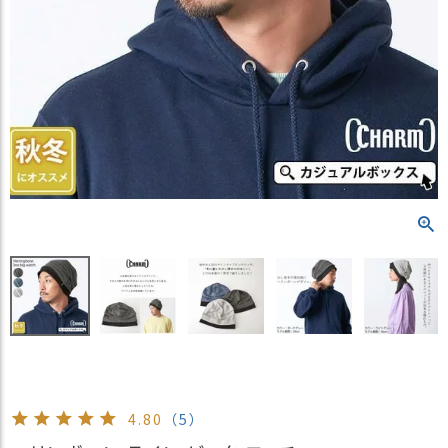
）
商
品
カ
テ
ゴ
リ
閲
覧
履
歴
買
い
物
か
ご
4.80
（5）
新
作