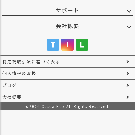
商
サポート
品
ラ
会社概要
ッ
ピ
ン
グ
お
特定商取引法に基づく表示
客
様
個人情報の取扱
の
お
ブログ
声
会社概要
©2006 CasualBox All Rights Reserved.
Instagram
Youtube