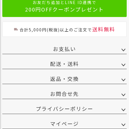
お友だち追加とLINE ID連携で
）
200円OFFクーポンプレゼント
商
品
送料無料
カ
合計5,000円(税抜)以上のご注文で
テ
ゴ
リ
お支払い
閲
配送・送料
覧
履
歴
返品・交換
買
い
お問合せ先
物
か
プライバシーポリシー
ご
新
マイページ
作