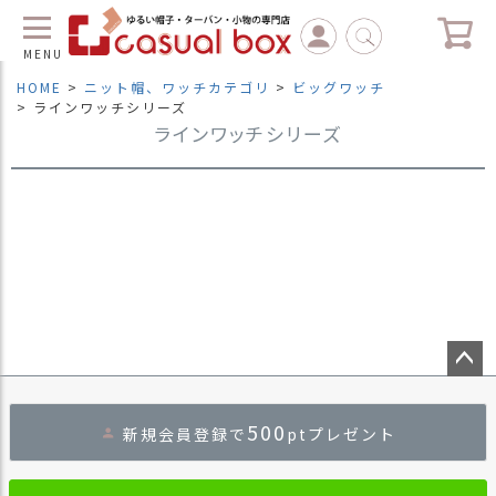
MENU
HOME
ニット帽、ワッチカテゴリ
ビッグワッチ
ラインワッチシリーズ
ラインワッチシリーズ
C
L
O
S
E
マ
イ
ペ
ー
ジ
（
新
ペー
規
ジト
会
500
新規会員登録で
ptプレゼント
ップ
員
へ
登
録