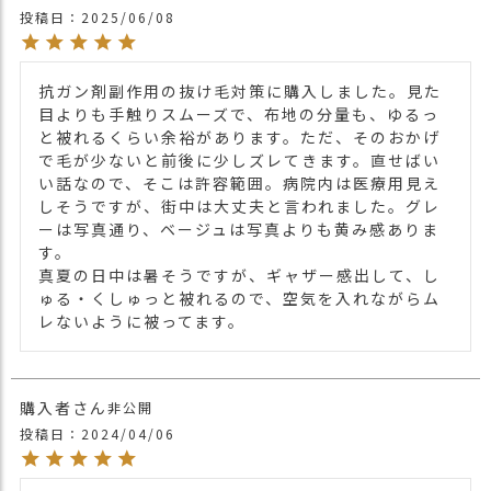
投稿日
2025/06/08
【カラー バリエーション】
・ブラック 黒色 BLACK
カラー
・グレー 灰色 GRAY
抗ガン剤副作用の抜け毛対策に購入しました。見た
・ベージュ 薄茶色 BEIGE
目よりも手触りスムーズで、布地の分量も、ゆるっ
・テラコッタ TERRACOTTA
と被れるくらい余裕があります。ただ、そのおかげ
で毛が少ないと前後に少しズレてきます。直せばい
い話なので、そこは許容範囲。病院内は医療用見え
しそうですが、街中は大丈夫と言われました。グレ
ーは写真通り、ベージュは写真よりも黄み感ありま
す。

真夏の日中は暑そうですが、ギャザー感出して、し
ゅる・くしゅっと被れるので、空気を入れながらム
レないように被ってます。
購入者
非公開
投稿日
2024/04/06