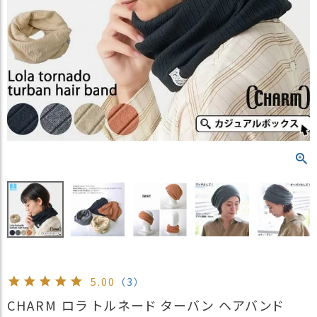
）
商
品
カ
テ
ゴ
リ
閲
覧
履
歴
買
い
物
か
ご
5.00
（3）
新
CHARM ロラ トルネード ターバン ヘアバンド
作