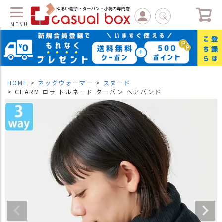
MENU
C
L
O
S
HOME
ネックウォーマー
スヌード
E
CHARM ロラ トルネード ターバン ヘアバンド
マ
イ
ペ
ー
ジ
（
新
規
会
員
登
録