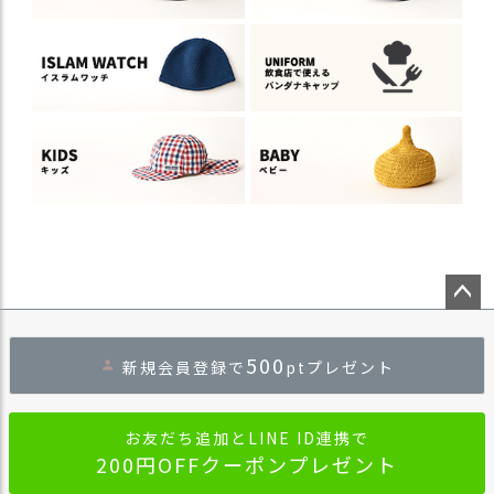
ペー
ジト
500
新規会員登録で
ptプレゼント
ップ
へ
お友だち追加とLINE ID連携で
200円OFFクーポンプレゼント