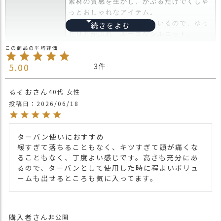
素材の質感を生かし、かぶるだけでくしゃ
ス
っとおしゃれなアイテム。
タ
伸縮性ある生地を使用しているので、ゆっ
ッ
たりとかぶれ、ルーズなシルエット。
フ
筒状のデザインとTOPのねじれ具合を利用
小
商品詳細
して、ざっくりワッチにすれば頭のサイズ
話
5.00
3
の大きい方もゆったりとかぶれくしゅくし
返
ゅとアレンジすればターバンやネックウォ
品
ーマーとしても使えます。
るそお
40代
女性
・
年代・性別問わず使えるおススメアイテム
投稿日
2026/06/18
交
です。
換
無
・長時間濡れたままで重ねて置いたり、汗
ターバン使いにおすすめ

料
や雨などでぬれた時は他の衣料等に移染す
緩すぎて落ちることもなく、キツすぎて頭が痛くな
キ
る場合がございますのでお気を付け下さ
ることもなく、丁度よい感じです。高さも充分にあ
ャ
注意点
い。
るので、ターバンとして使用した時に程よいボリュ
ン
・多少実際のカラーと異なる場合がござい
ームも出せるところも気に入ってます。
ペ
ます。ご不安な事などございましたらお気
ー
軽にお問い合わせ下さい。
ン
他の人気ターバンヘアバンド は
こちら
関連商品
購入者
非公開
他の人気ニット帽は
こちら