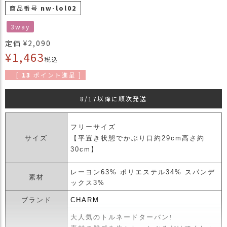
商品番号
nw-lol02
商
品
3way
ラ
定価
¥
2,090
ッ
¥
1,463
税込
ピ
ン
[
13
ポイント進呈 ]
グ
8/17以降に順次発送
お
客
様
フリーサイズ
の
サイズ
【平置き状態でかぶり口約29cm高さ約
お
30cm】
声
レーヨン63% ポリエステル34% スパンデ
素材
Instagram
ックス3%
ブランド
CHARM
Youtube
大人気のトルネードターバン!