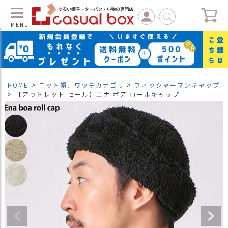
MENU
C
L
O
S
HOME
ニット帽、ワッチカテゴリ
フィッシャーマンキャップ
E
【アウトレット セール】エナ ボア ロールキャップ
マ
イ
ペ
ー
ジ
（
新
規
会
員
登
録