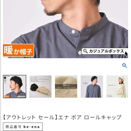
）
商
品
カ
テ
ゴ
リ
閲
覧
履
歴
買
い
物
か
ご
【アウトレット セール】エナ ボア ロールキャップ
新
商品番号
be-ena
作