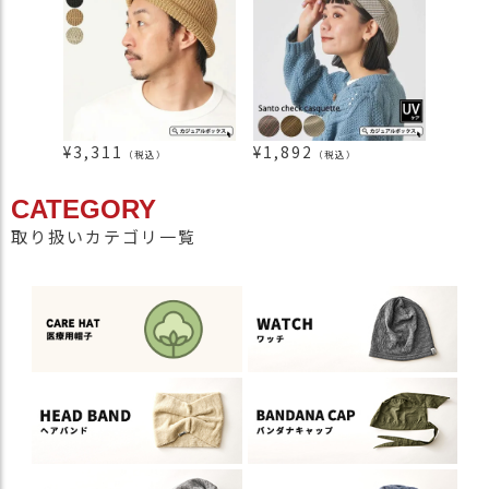
¥
3,311
¥
1,892
¥
1,7
（税込）
（税込）
CATEGORY
取り扱いカテゴリ一覧