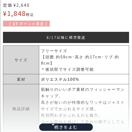
定価
¥
2,640
商
¥
1,848
品
税込
ラ
[
17
ポイント進呈 ]
ッ
ピ
8/17以降に順次発送
ン
グ
フリーサイズ
【頭囲:約59cm･高さ:約17cm･リブ:約
お
サイズ
8cm】
客
＊後頭部でサイズ調整可能
様
の
素材
ポリエステル100%
お
声
肌触りのいいボア素材のフィッシャーマン
キャップ。
高さが短いのが特徴的なワッチはジャスト
Instagram
商品詳細
サイズでかぶれるサイズ感。
性別問わずかぶれるのも魅力。
ロール部分を伸ばして長めの帽子としても
Youtube
かぶれます。