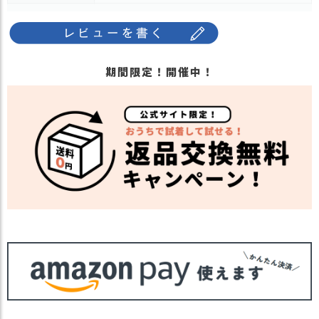
ス
・長時間濡れたままで重ねて置いたり、汗
タ
や雨などでぬれた時は他の衣料等に移染す
ッ
る場合がございますのでお気を付け下さ
フ
注意点
い。
小
期間限定！開催中！
・多少実際のカラーと異なる場合がござい
話
ます。ご不安な事などございましたらお気
返
軽にお問い合わせ下さい。
品
他の人気フィッシャーマンキャップは
こち
・
関連商品
ら
交
ニット帽TOPは
こちら
換
無
【カラー バリエーション】
料
・ブラック 黒色 BLACK
キ
カラー
・ベージュ 薄茶色 BEIGE
ャ
・ホワイト 白色 WHITE
ン
ペ
ー
ン