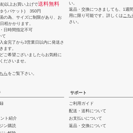
い。
送料無料
(税抜)以上お買い上げで
返品・交換につきましても、1週
ゆうパケット) 350円
用に限り可能です。詳しくは
こち
函の為、サイズに制限があり、お
さい。
3日程かかります。
・日時間指定不可
いて
入金完了から3営業日以内に発送さ
きます。
どご希望ございましたらお気軽に
くださいませ。
ちら
をご覧下さい。
ジ
サポート
録
ご利用ガイド
配送・送料について
ウント紹介
お支払いについて
ジン購読
返品・交換について