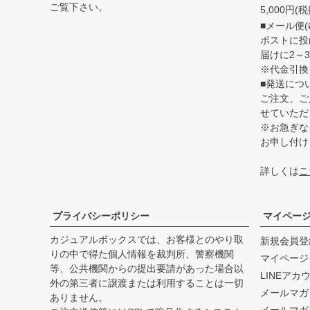
ご覧下さい。
5,000円
■メール便(
ポストに投
届けに2～
※代金引換
■発送につ
ご注文、ご
せていただ
※お急ぎな
お申し付け
詳しくは
こ
プライバシーポリシー
マイペー
カジュアルボックスでは、お客様とのやり取
新規会員登
りの中で得た個人情報を裁判所、警察機関
マイページ
等、公共機関からの提出要請があった場合以
LINEアカ
外の第三者に譲渡または利用することは一切
メールマガ
ありません。