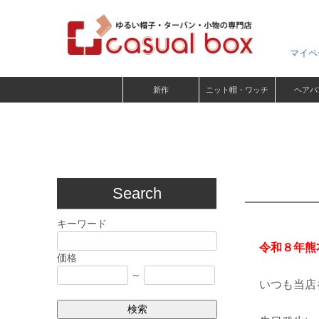
マイペ
新作
ニット帽・ワッチ
ヘアバ
Search
キーワード
令和８年熊
価格
～
いつも当店
検索