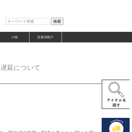
検索
小物
医療用帽子
け遅延について