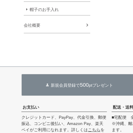
帽子のお手入れ
会社概要
500
新規会員登録で
ptプレゼント
お支払い
配送・送
クレジットカード、PayPay、代金引換、郵便
■宅配便 
振込、コンビニ後払い、Amazon Pay、楽天
※沖縄、離
ペイがご利用になれます。詳しくは
こちら
を
ます。