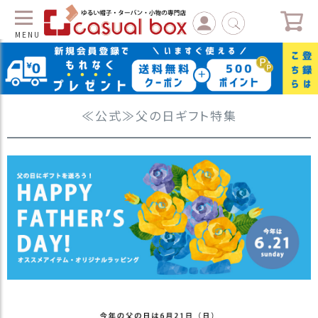
MENU
C
L
O
≪公式≫父の日ギフト特集
S
E
マ
イ
ペ
ー
ジ
（
新
規
会
員
登
録