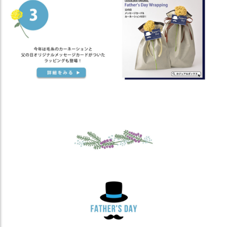
ス
タ
ッ
フ
小
話
返
品
・
交
換
無
料
キ
ャ
ン
ペ
ー
ン