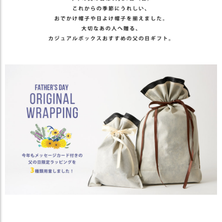
）
商
品
カ
テ
ゴ
リ
閲
覧
履
歴
買
い
物
か
ご
新
作