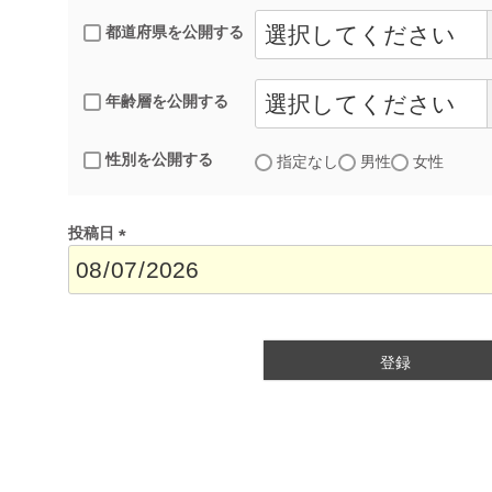
都道府県を公開する
年齢層を公開する
性別を公開する
指定なし
男性
女性
投稿日
(
必
須
)
登録