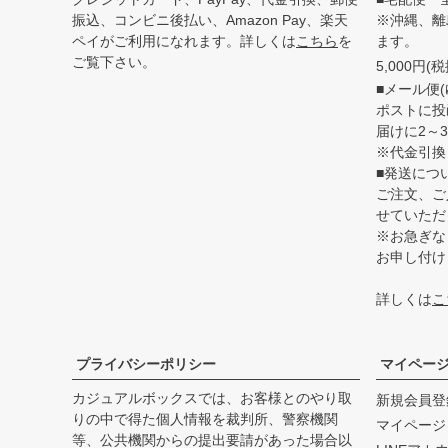
振込、コンビニ後払い、Amazon Pay、楽天
※沖縄、離
ペイがご利用になれます。詳しくは
こちら
を
ます。
ご覧下さい。
5,000円
■メール便(
ポストに投
届けに2～
※代金引換
■発送につ
ご注文、ご
せていただ
※お急ぎな
お申し付け
詳しくは
こ
プライバシーポリシー
マイペー
カジュアルボックスでは、お客様とのやり取
新規会員登
りの中で得た個人情報を裁判所、警察機関
マイページ
等、公共機関からの提出要請があった場合以