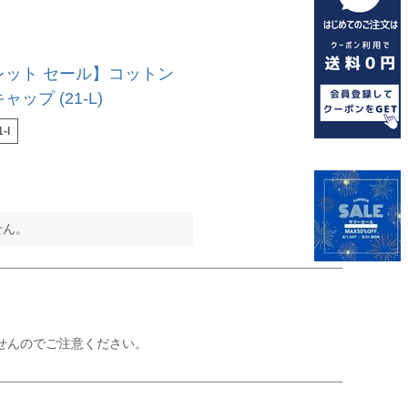
レット セール】コットン
ップ (21-L)
-l
せん。
せんのでご注意ください。