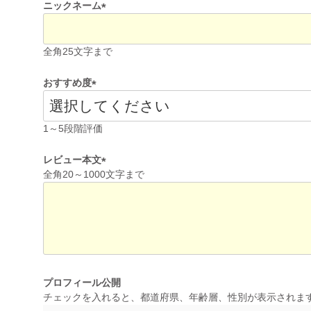
ニックネーム
(
必
全角25文字まで
須
)
おすすめ度
(
必
1～5段階評価
須
)
レビュー本文
全角20～1000文字まで
(
必
須
)
プロフィール公開
チェックを入れると、都道府県、年齢層、性別が表示されま