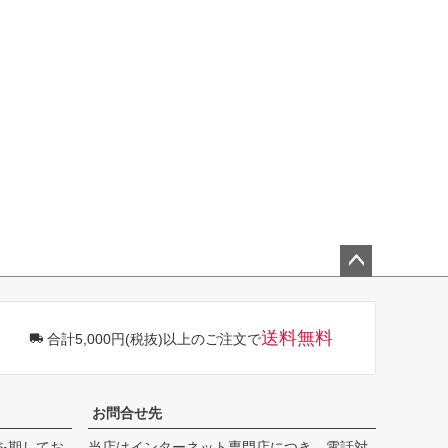
ペー
ジト
ップ
送料無料
合計5,000円(税抜)以上のご注文で
へ
お問合せ先
を期してお
当店はインターネット専門店につき、電話対