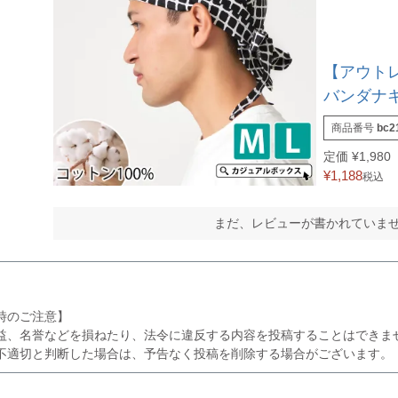
【アウト
バンダナキャ
商品番号
bc21
定価
¥
1,980
¥
1,188
税込
まだ、レビューが書かれていま
時のご注意】
益、名誉などを損ねたり、法令に違反する内容を投稿することはできま
不適切と判断した場合は、予告なく投稿を削除する場合がございます。