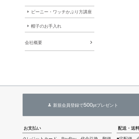
ビーニー・ワッチかぶり方講座
帽子のお手入れ
会社概要
500
新規会員登録で
ptプレゼント
お支払い
配送・送
クレジットカード、PayPay、代金引換、郵便
■宅配便 