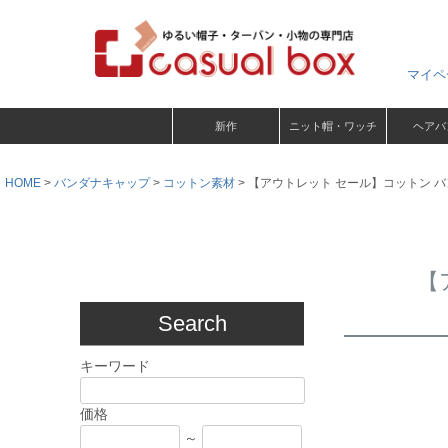
マイペ
新作
ニット帽・ワッチ
ヘアバ
HOME
バンダナキャップ
コットン素材
【アウトレット セール】コットン バン
【
Search
キーワード
価格
～