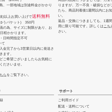
島、一部地域は別途料金がかかり
りますが、万一不良・破損などが
たら、商品到着後1週間以内にお
い。
送料無料
(税抜)以上お買い上げで
返品・交換につきましても、1週
ゆうパケット) 350円
用に限り可能です。詳しくは
こち
函の為、サイズに制限があり、お
さい。
3日程かかります。
・日時間指定不可
いて
入金完了から3営業日以内に発送さ
きます。
どご希望ございましたらお気軽に
くださいませ。
ちら
をご覧下さい。
ジ
サポート
録
ご利用ガイド
配送・送料について