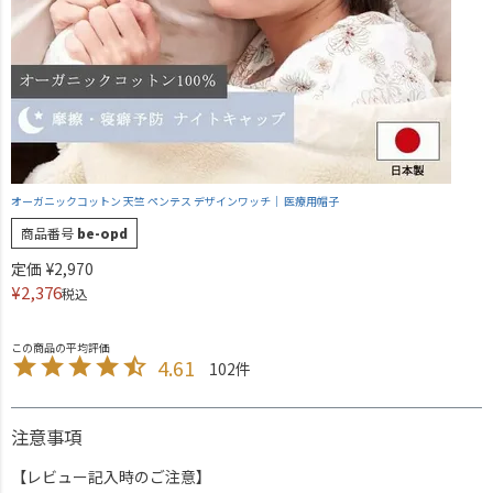
オーガニックコットン 天竺 ペンテス デザインワッチ｜ 医療用帽子
商品番号
be-opd
定価
¥
2,970
¥
2,376
税込
4.61
102
注意事項
【レビュー記入時のご注意】