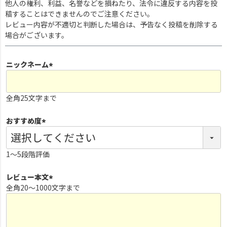
他人の権利、利益、名誉などを損ねたり、法令に違反する内容を投
稿することはできませんのでご注意ください。
レビュー内容が不適切と判断した場合は、予告なく投稿を削除する
場合がございます。
ニックネーム
(
必
全角25文字まで
須
)
おすすめ度
(
必
1～5段階評価
須
)
レビュー本文
全角20～1000文字まで
(
必
須
)