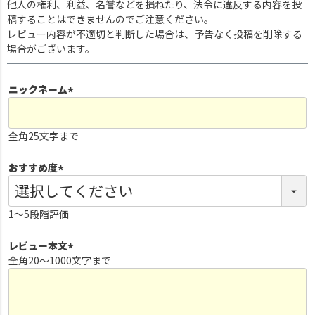
他人の権利、利益、名誉などを損ねたり、法令に違反する内容を投
稿することはできませんのでご注意ください。
レビュー内容が不適切と判断した場合は、予告なく投稿を削除する
場合がございます。
ニックネーム
(
必
全角25文字まで
須
)
おすすめ度
(
必
1～5段階評価
須
)
レビュー本文
全角20～1000文字まで
(
必
須
)