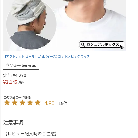
【アウトレット セール】EASE (イーズ) コットン ビック ワッチ
商品番号
bw-eas
定価
¥
4,290
¥
2,145
税込
4.80
15
注意事項
【レビュー記入時のご注意】