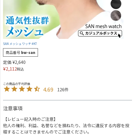
SAN メッシュ ワッチ #KT
商品番号
bw-san
定価
¥
2,640
¥
2,112
税込
4.69
126
注意事項
【レビュー記入時のご注意】
他人の権利、利益、名誉などを損ねたり、法令に違反する内容を投
稿することはできませんのでご注意ください。