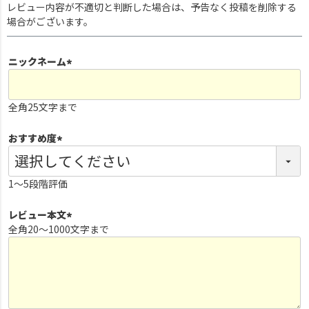
レビュー内容が不適切と判断した場合は、予告なく投稿を削除する
場合がございます。
ニックネーム
(
必
全角25文字まで
須
)
おすすめ度
(
必
1～5段階評価
須
)
レビュー本文
全角20～1000文字まで
(
必
須
)