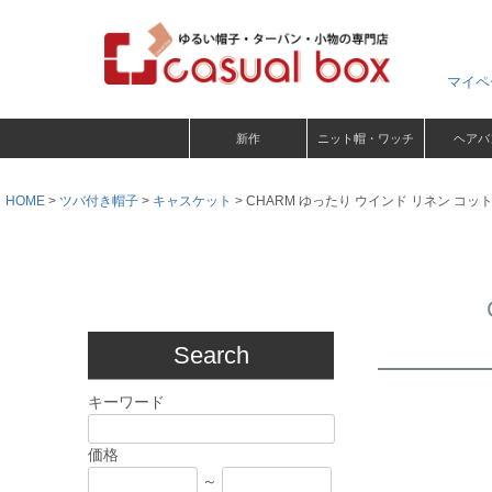
マイペ
新作
ニット帽・ワッチ
ヘアバ
HOME
ツバ付き帽子
キャスケット
CHARM ゆったり ウインド リネン コ
Search
キーワード
価格
～