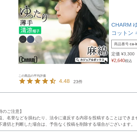
CHARM
コットン 
商品番号
ca-i
定価
¥
3,300
¥
2,640
税込
4.48
23
時のご注意】
益、名誉などを損ねたり、法令に違反する内容を投稿することはできま
不適切と判断した場合は、予告なく投稿を削除する場合がございます。