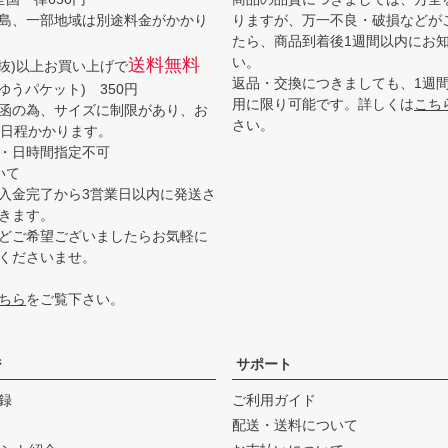
島、一部地域は別途料金がかかり
りますが、万一不良・破損などが
たら、商品到着後1週間以内にお
い。
送料無料
(税抜)以上お買い上げで
返品・交換につきましても、1週
ゆうパケット) 350円
用に限り可能です。詳しくは
こち
函の為、サイズに制限があり、お
さい。
3日程かかります。
・日時間指定不可
いて
入金完了から3営業日以内に発送さ
きます。
どご希望ございましたらお気軽に
くださいませ。
ちら
をご覧下さい。
ジ
サポート
録
ご利用ガイド
配送・送料について