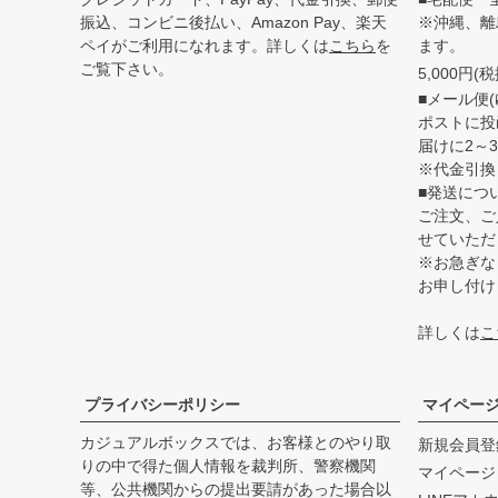
振込、コンビニ後払い、Amazon Pay、楽天
※沖縄、離
ペイがご利用になれます。詳しくは
こちら
を
ます。
ご覧下さい。
5,000円
■メール便(
ポストに投
届けに2～
※代金引換
■発送につ
ご注文、ご
せていただ
※お急ぎな
お申し付け
詳しくは
こ
プライバシーポリシー
マイペー
カジュアルボックスでは、お客様とのやり取
新規会員登
りの中で得た個人情報を裁判所、警察機関
マイページ
等、公共機関からの提出要請があった場合以