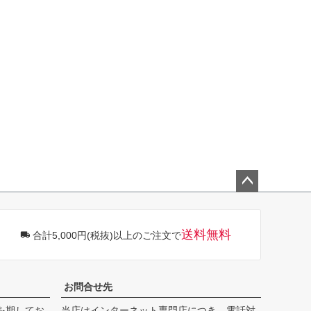
ペー
ジト
ップ
送料無料
合計5,000円(税抜)以上のご注文で
へ
お問合せ先
を期してお
当店はインターネット専門店につき、電話対