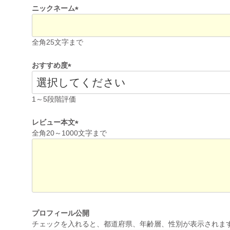
ニックネーム
(
必
全角25文字まで
須
)
おすすめ度
(
必
1～5段階評価
須
)
レビュー本文
全角20～1000文字まで
(
必
須
)
プロフィール公開
チェックを入れると、都道府県、年齢層、性別が表示されま