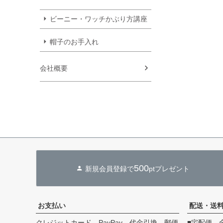
ビーニー・ワッチかぶり方講座
帽子のお手入れ
会社概要
500
新規会員登録で
ptプレゼント
お支払い
配送・送
クレジットカード、PayPay、代金引換、郵便
■宅配便 