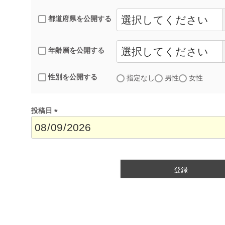
都道府県を公開する
年齢層を公開する
性別を公開する
指定なし
男性
女性
投稿日
(
必
須
)
登録