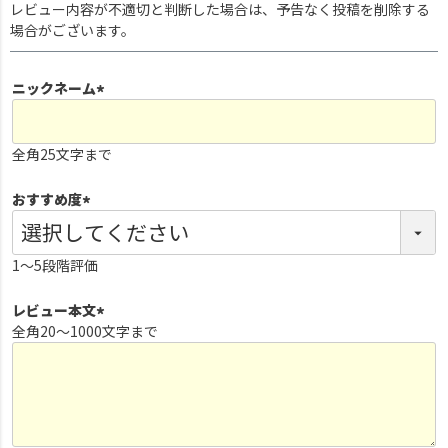
レビュー内容が不適切と判断した場合は、予告なく投稿を削除する
場合がございます。
ニックネーム
(
必
全角25文字まで
須
)
おすすめ度
(
必
1～5段階評価
須
)
レビュー本文
全角20～1000文字まで
(
必
須
)