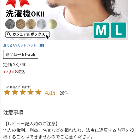
洗える UVカット ハット【■】
商品番号
ht-auh
定価
¥
3,740
¥
2,618
税込
4.85
26
注意事項
【レビュー記入時のご注意】
他人の権利、利益、名誉などを損ねたり、法令に違反する内容を投
稿することはできませんのでご注意ください。