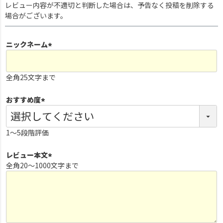
レビュー内容が不適切と判断した場合は、予告なく投稿を削除する
場合がございます。
ニックネーム
(
必
全角25文字まで
須
)
おすすめ度
(
必
1～5段階評価
須
)
レビュー本文
全角20～1000文字まで
(
必
須
)