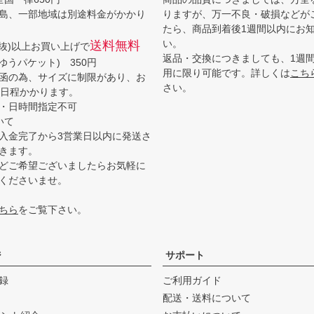
島、一部地域は別途料金がかかり
りますが、万一不良・破損などが
たら、商品到着後1週間以内にお
い。
送料無料
(税抜)以上お買い上げで
返品・交換につきましても、1週
ゆうパケット) 350円
用に限り可能です。詳しくは
こち
函の為、サイズに制限があり、お
さい。
3日程かかります。
・日時間指定不可
いて
入金完了から3営業日以内に発送さ
きます。
どご希望ございましたらお気軽に
くださいませ。
ちら
をご覧下さい。
ジ
サポート
録
ご利用ガイド
配送・送料について