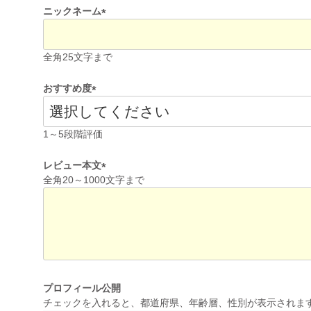
ニックネーム
(
必
全角25文字まで
須
)
おすすめ度
(
必
1～5段階評価
須
)
レビュー本文
全角20～1000文字まで
(
必
須
)
プロフィール公開
チェックを入れると、都道府県、年齢層、性別が表示されま