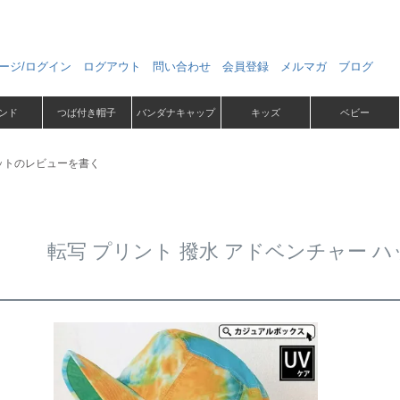
ージ/ログイン
ログアウト
問い合わせ
会員登録
メルマガ
ブログ
ンド
つば付き帽子
バンダナキャップ
キッズ
ベビー
ハットのレビューを書く
転写 プリント 撥水 アドベンチャー 