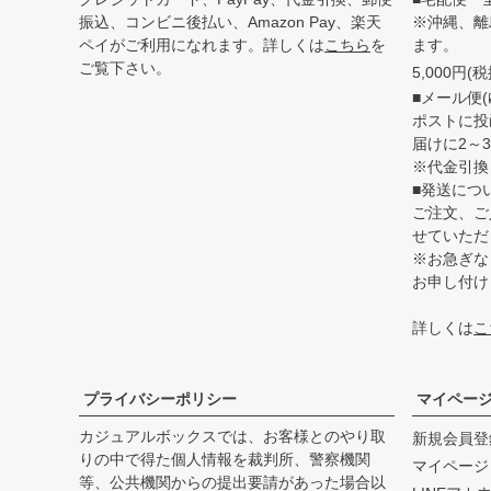
振込、コンビニ後払い、Amazon Pay、楽天
※沖縄、離
ペイがご利用になれます。詳しくは
こちら
を
ます。
ご覧下さい。
5,000円
■メール便(
ポストに投
届けに2～
※代金引換
■発送につ
ご注文、ご
せていただ
※お急ぎな
お申し付け
詳しくは
こ
プライバシーポリシー
マイペー
カジュアルボックスでは、お客様とのやり取
新規会員登
りの中で得た個人情報を裁判所、警察機関
マイページ
等、公共機関からの提出要請があった場合以