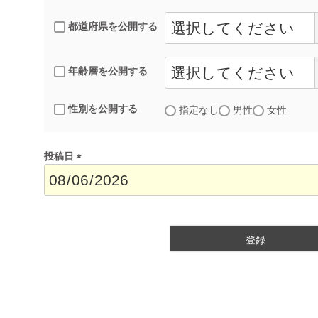
都道府県を公開する
年齢層を公開する
性別を公開する
指定なし
男性
女性
投稿日
(
必
須
)
登録