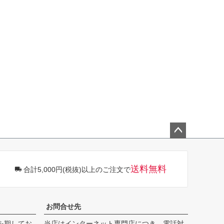
ペー
ジト
ップ
送料無料
合計5,000円(税抜)以上のご注文で
へ
お問合せ先
を期してお
当店はインターネット専門店につき、電話対