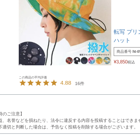
転写 プリ
ハット
商品番号
ht-t
¥
3,850
税込
4.88
16
時のご注意】
益、名誉などを損ねたり、法令に違反する内容を投稿することはできま
不適切と判断した場合は、予告なく投稿を削除する場合がございます。