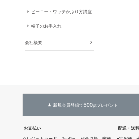
ビーニー・ワッチかぶり方講座
帽子のお手入れ
会社概要
500
新規会員登録で
ptプレゼント
お支払い
配送・送
クレジットカード、PayPay、代金引換、郵便
■宅配便 