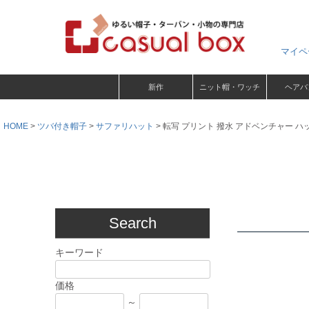
マイペ
新作
ニット帽・ワッチ
ヘアバ
HOME
ツバ付き帽子
サファリハット
転写 プリント 撥水 アドベンチャー 
Search
キーワード
価格
～