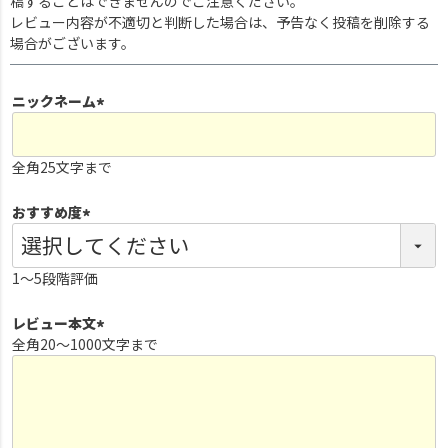
稿することはできませんのでご注意ください。
レビュー内容が不適切と判断した場合は、予告なく投稿を削除する
場合がございます。
ニックネーム
(
必
全角25文字まで
須
)
おすすめ度
(
必
1～5段階評価
須
)
レビュー本文
全角20～1000文字まで
(
必
須
)