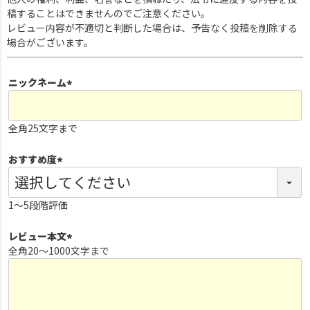
稿することはできませんのでご注意ください。
レビュー内容が不適切と判断した場合は、予告なく投稿を削除する
場合がございます。
ニックネーム
(
必
全角25文字まで
須
)
おすすめ度
(
必
1～5段階評価
須
)
レビュー本文
全角20～1000文字まで
(
必
須
)