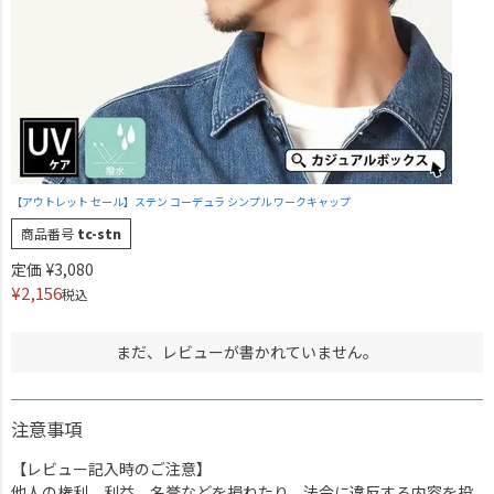
【アウトレット セール】ステン コーデュラ シンプル ワークキャップ
商品番号
tc-stn
定価
¥
3,080
¥
2,156
税込
まだ、レビューが書かれていません。
注意事項
【レビュー記入時のご注意】
他人の権利、利益、名誉などを損ねたり、法令に違反する内容を投