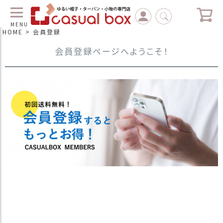
MENU
HOME
会員登録
会員登録ページへようこそ！
C
L
O
S
E
マ
イ
ペ
ー
ジ
（
新
規
会
員
登
録