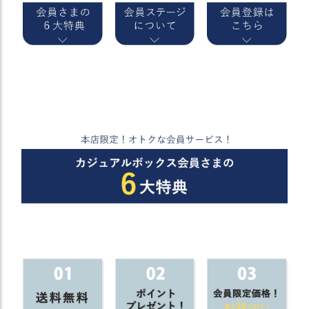
）
商
品
カ
テ
ゴ
リ
閲
覧
履
歴
買
い
物
か
ご
新
作