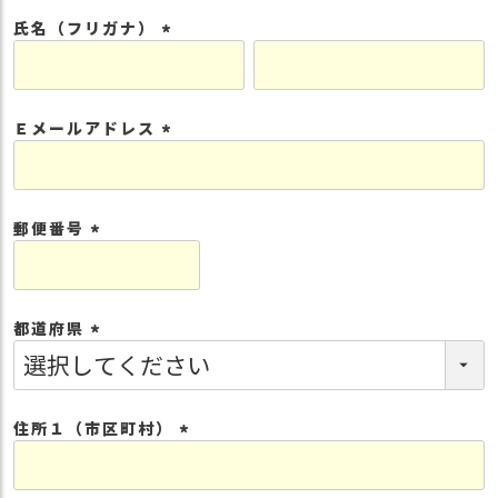
須
氏名（フリガナ）
)
(
必
須
Ｅメールアドレス
)
(
必
須
郵便番号
)
(
必
須
都道府県
)
(
必
須
住所１（市区町村）
)
(
必