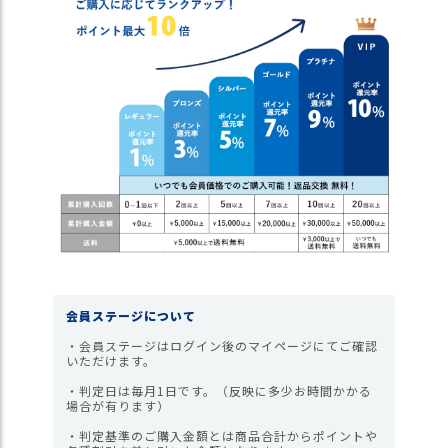
ス
タ
ッ
フ
小
話
返
品
・
交
換
無
料
キ
会員ステージについて
ャ
ン
・会員ステージはログイン後のマイページにてご確認
いただけます。
ペ
ー
・判定日は毎月1日です。（反映に多少お時間かかる
ン
場合が有ります）
・判定基準のご購入金額とは商品合計からポイントや