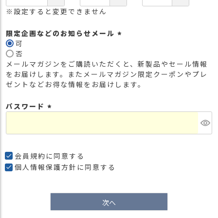
※設定すると変更できません
限定企画などのお知らせメール
可
(
否
必
メールマガジンをご購読いただくと、新製品やセール情報
須
をお届けします。またメールマガジン限定クーポンやプレ
)
ゼントなどお得な情報をお届けします。
パスワード
(
必
須
)
会員規約
に同意する
個人情報保護方針
に同意する
次へ