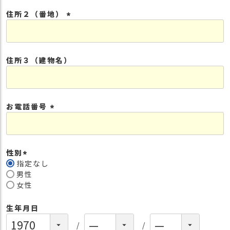
須
住所２（番地）
)
(
必
須
住所３（建物名）
)
お電話番号
(
必
須
性別
)
指定なし
(
男性
必
女性
須
)
生年月日