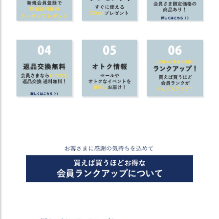
商
品
ラ
ッ
ピ
ン
グ
お
客
様
の
お
声
Instagram
Youtube