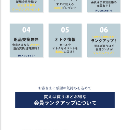
商
品
ラ
ッ
ピ
ン
グ
お
客
様
の
お
声
Instagram
Youtube