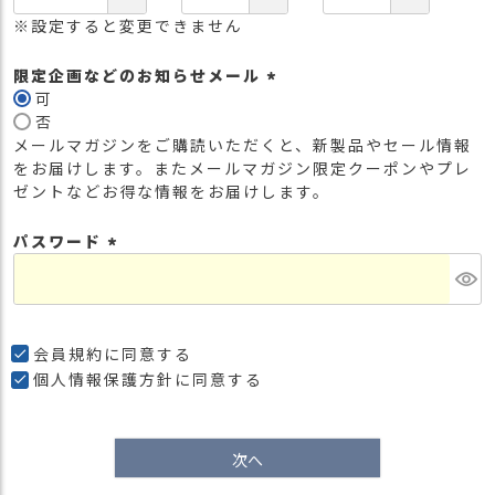
※設定すると変更できません
限定企画などのお知らせメール
可
(
否
必
メールマガジンをご購読いただくと、新製品やセール情報
須
をお届けします。またメールマガジン限定クーポンやプレ
)
ゼントなどお得な情報をお届けします。
パスワード
(
必
須
)
会員規約
に同意する
個人情報保護方針
に同意する
次へ