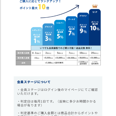
ス
タ
ッ
フ
小
話
返
品
・
交
換
無
料
キ
会員ステージについて
ャ
ン
・会員ステージはログイン後のマイページにてご確認
いただけます。
ペ
ー
・判定日は毎月1日です。（反映に多少お時間かかる
ン
場合が有ります）
・判定基準のご購入金額とは商品合計からポイントや