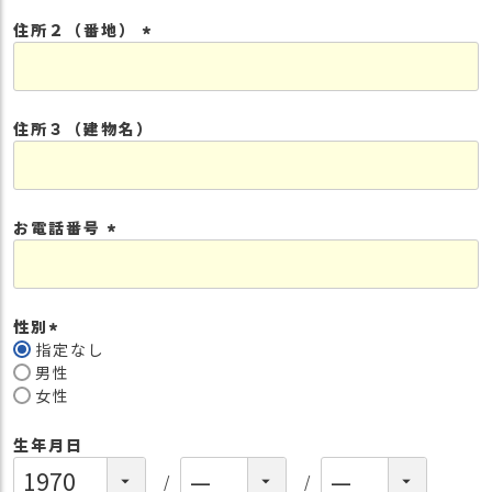
須
住所２（番地）
)
(
必
須
住所３（建物名）
)
お電話番号
(
必
須
性別
)
指定なし
(
男性
必
女性
須
)
生年月日