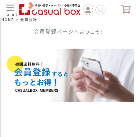
MENU
HOME
会員登録
会員登録ページへようこそ！
C
L
O
S
E
マ
イ
ペ
ー
ジ
（
新
規
会
員
登
録