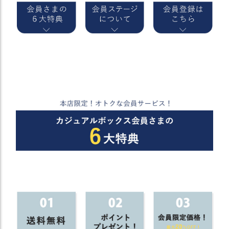
）
商
品
カ
テ
ゴ
リ
閲
覧
履
歴
買
い
物
か
ご
新
作