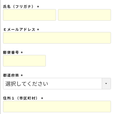
須
氏名（フリガナ）
)
(
必
須
Ｅメールアドレス
)
(
必
須
郵便番号
)
(
必
須
都道府県
)
(
必
須
住所１（市区町村）
)
(
必