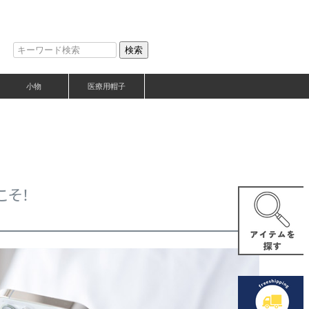
検索
小物
医療用帽子
こそ！