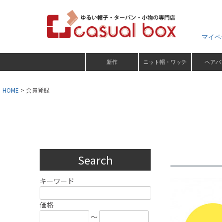
マイペ
新作
ニット帽・ワッチ
ヘアバ
HOME
会員登録
Search
キーワード
価格
～