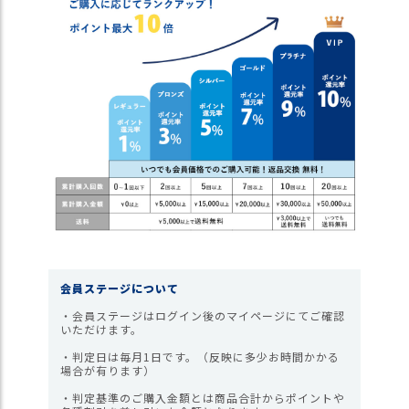
ス
タ
ッ
フ
小
話
返
品
・
交
換
無
料
キ
会員ステージについて
ャ
ン
・会員ステージはログイン後のマイページにてご確認
いただけます。
ペ
ー
・判定日は毎月1日です。（反映に多少お時間かかる
ン
場合が有ります）
・判定基準のご購入金額とは商品合計からポイントや