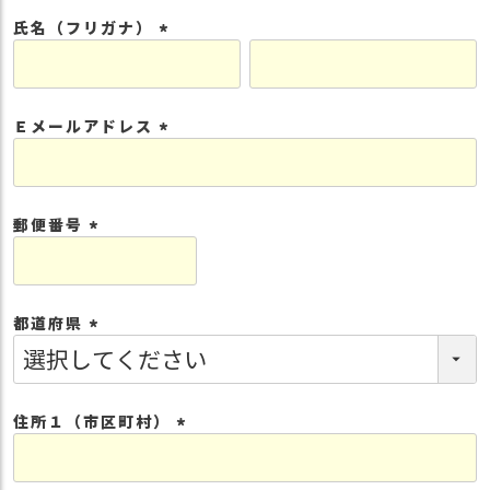
須
氏名（フリガナ）
)
(
必
須
Ｅメールアドレス
)
(
必
須
郵便番号
)
(
必
須
都道府県
)
(
必
須
住所１（市区町村）
)
(
必