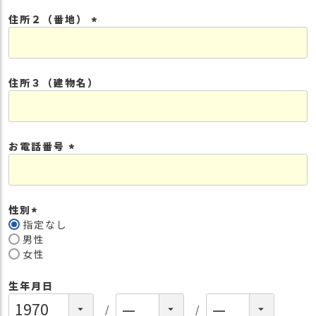
須
住所２（番地）
)
(
必
須
住所３（建物名）
)
お電話番号
(
必
須
性別
)
指定なし
(
男性
必
女性
須
)
生年月日