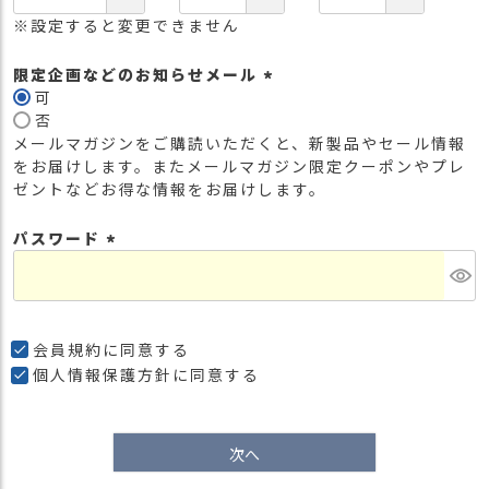
※設定すると変更できません
限定企画などのお知らせメール
可
(
否
必
メールマガジンをご購読いただくと、新製品やセール情報
須
をお届けします。またメールマガジン限定クーポンやプレ
)
ゼントなどお得な情報をお届けします。
パスワード
(
必
須
)
会員規約
に同意する
個人情報保護方針
に同意する
次へ