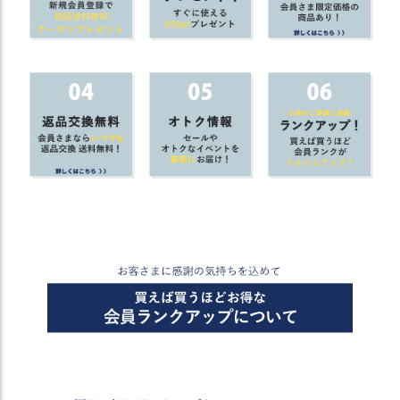
商
品
ラ
ッ
ピ
ン
グ
お
客
様
の
お
声
Instagram
Youtube