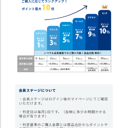
ス
タ
ッ
フ
小
話
返
品
・
交
換
無
料
キ
会員ステージについて
ャ
ン
・会員ステージはログイン後のマイページにてご確認
いただけます。
ペ
ー
・判定日は毎月1日です。（反映に多少お時間かかる
ン
場合が有ります）
・判定基準のご購入金額とは商品合計からポイントや