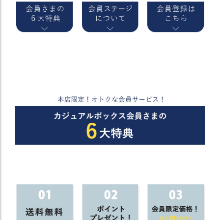
）
商
品
カ
テ
ゴ
リ
閲
覧
履
歴
買
い
物
か
ご
新
作