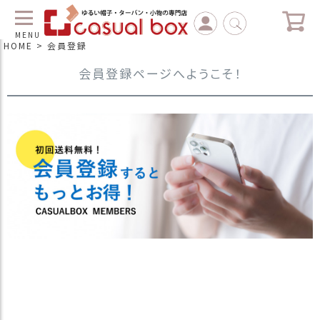
MENU
HOME
会員登録
会員登録ページへようこそ！
C
L
O
S
E
マ
イ
ペ
ー
ジ
（
新
規
会
員
登
録