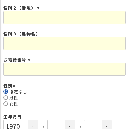
須
住所２（番地）
)
(
必
須
住所３（建物名）
)
お電話番号
(
必
須
性別
)
指定なし
(
男性
必
女性
須
)
生年月日