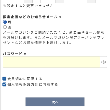
※設定すると変更できません
限定企画などのお知らせメール
可
(
否
必
メールマガジンをご購読いただくと、新製品やセール情報
須
をお届けします。またメールマガジン限定クーポンやプレ
)
ゼントなどお得な情報をお届けします。
パスワード
(
必
須
)
会員規約
に同意する
個人情報保護方針
に同意する
次へ