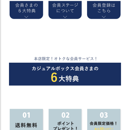
）
商
品
カ
テ
ゴ
リ
閲
覧
履
歴
買
い
物
か
ご
新
作