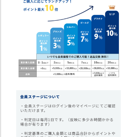
ス
タ
ッ
フ
小
話
返
品
・
交
換
無
料
キ
会員ステージについて
ャ
ン
・会員ステージはログイン後のマイページにてご確認
いただけます。
ペ
ー
・判定日は毎月1日です。（反映に多少お時間かかる
ン
場合が有ります）
・判定基準のご購入金額とは商品合計からポイントや