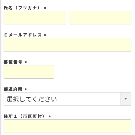
須
氏名（フリガナ）
)
(
必
須
Ｅメールアドレス
)
(
必
須
郵便番号
)
(
必
須
都道府県
)
(
必
須
住所１（市区町村）
)
(
必