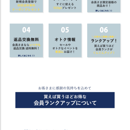
商
品
ラ
ッ
ピ
ン
グ
お
客
様
の
お
声
Instagram
Youtube