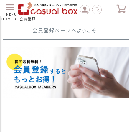
MENU
HOME
会員登録
会員登録ページへようこそ！
C
L
O
S
E
マ
イ
ペ
ー
ジ
（
新
規
会
員
登
録