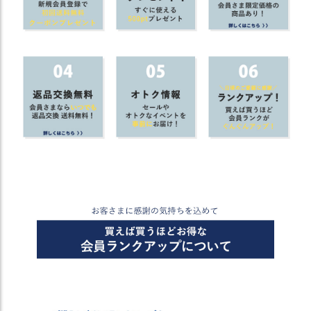
商
品
ラ
ッ
ピ
ン
グ
お
客
様
の
お
声
Instagram
Youtube