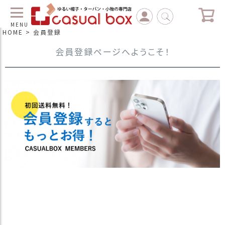
MENU
HOME
会員登録
会員登録ページへようこそ！
C
L
O
S
E
マ
イ
ペ
ー
ジ
（
新
規
会
員
登
録