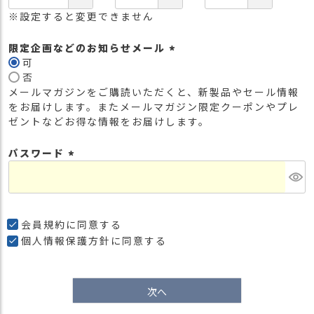
※設定すると変更できません
限定企画などのお知らせメール
可
(
否
必
メールマガジンをご購読いただくと、新製品やセール情報
須
をお届けします。またメールマガジン限定クーポンやプレ
)
ゼントなどお得な情報をお届けします。
パスワード
(
必
須
)
会員規約
に同意する
個人情報保護方針
に同意する
次へ