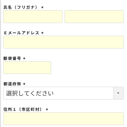
須
氏名（フリガナ）
)
(
必
須
Ｅメールアドレス
)
(
必
須
郵便番号
)
(
必
須
都道府県
)
(
必
須
住所１（市区町村）
)
(
必