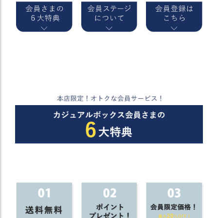
）
商
品
カ
テ
ゴ
リ
閲
覧
履
歴
買
い
物
か
ご
新
作