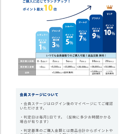
ス
タ
ッ
フ
小
話
返
品
・
交
換
無
料
キ
会員ステージについて
ャ
ン
・会員ステージはログイン後のマイページにてご確認
いただけます。
ペ
ー
・判定日は毎月1日です。（反映に多少お時間かかる
ン
場合が有ります）
・判定基準のご購入金額とは商品合計からポイントや