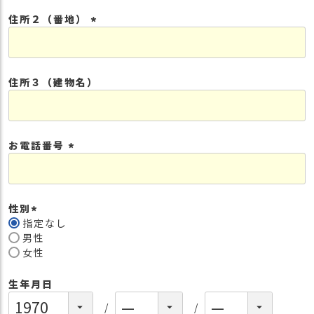
須
住所２（番地）
)
(
必
須
住所３（建物名）
)
お電話番号
(
必
須
性別
)
指定なし
(
男性
必
女性
須
)
生年月日