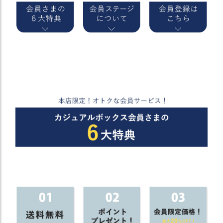
）
商
品
カ
テ
ゴ
リ
閲
覧
履
歴
買
い
物
か
ご
新
作