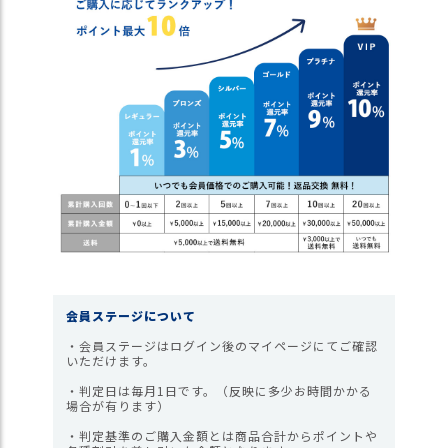
ス
タ
ッ
フ
小
話
返
品
・
交
換
無
料
キ
会員ステージについて
ャ
ン
・会員ステージはログイン後のマイページにてご確認
いただけます。
ペ
ー
・判定日は毎月1日です。（反映に多少お時間かかる
ン
場合が有ります）
・判定基準のご購入金額とは商品合計からポイントや