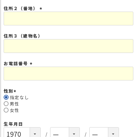
須
住所２（番地）
)
(
必
須
住所３（建物名）
)
お電話番号
(
必
須
性別
)
指定なし
(
男性
必
女性
須
)
生年月日