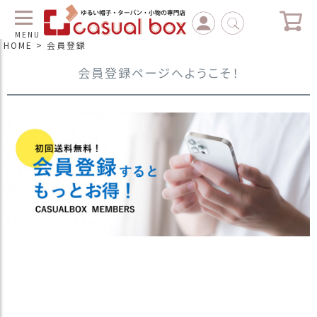
MENU
HOME
会員登録
会員登録ページへようこそ！
C
L
O
S
E
マ
イ
ペ
ー
ジ
（
新
規
会
員
登
録