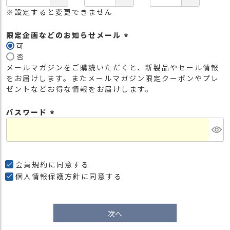
※設定すると変更できません
限定企画などのお知らせメール
可
(
否
必
メールマガジンをご購読いただくと、新製品やセール情報
須
をお届けします。またメールマガジン限定クーポンやプレ
)
ゼントなどお得な情報をお届けします。
パスワード
(
必
須
)
会員規約
に同意する
個人情報保護方針
に同意する
次へ