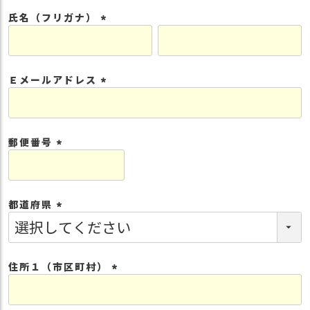
須
氏名（フリガナ）
)
(
必
須
Ｅメールアドレス
)
(
必
須
郵便番号
)
(
必
須
都道府県
)
(
必
須
住所１（市区町村）
)
(
必