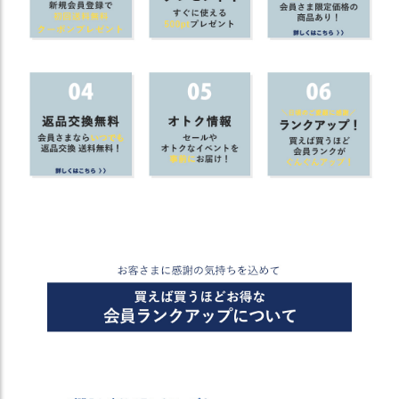
商
品
ラ
ッ
ピ
ン
グ
お
客
様
の
お
声
Instagram
Youtube