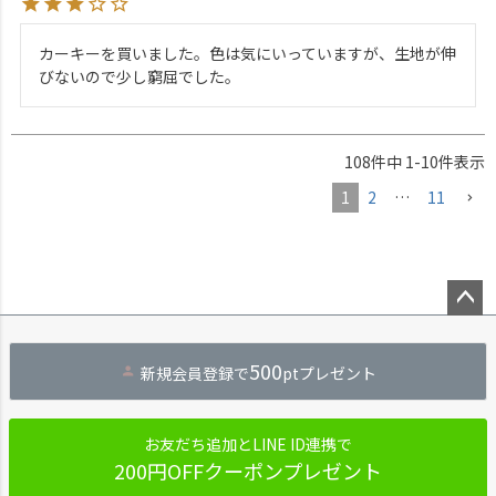
カーキーを買いました。色は気にいっていますが、生地が伸
びないので少し窮屈でした。
108
件中
1
-
10
件表示
1
2
…
11
ペー
ジト
500
新規会員登録で
ptプレゼント
ップ
へ
お友だち追加とLINE ID連携で
200円OFFクーポンプレゼント