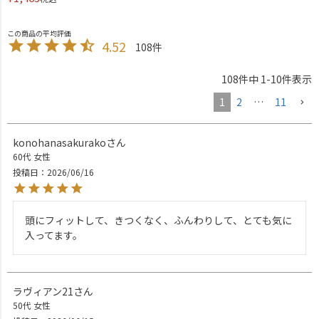
4.52
108
108
件中
1
-
10
件表示
1
2
…
11
konohanasakurako
60代
女性
投稿日
2026/06/16
頭にフィットして、きつくなく、ふんわりして、とても気に
入ってます。
ラヴィアン21
50代
女性