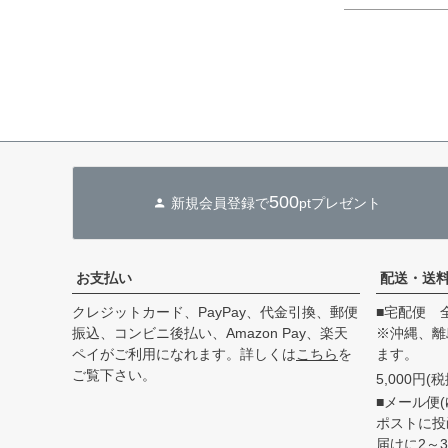
500
新規会員登録で
ptプレゼント
お支払い
配送・送
クレジットカード、PayPay、代金引換、郵便
■宅配便 
振込、コンビニ後払い、Amazon Pay、楽天
※沖縄、離
ペイがご利用になれます。詳しくは
こちら
を
ます。
ご覧下さい。
5,000円
■メール便(
ポストに投
届けに2～