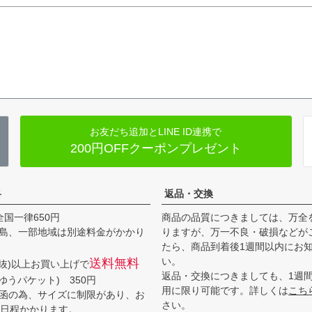
お友だち追加とLINE ID連携で
200円OFFクーポンプレゼント
料
返品・交換
全国一律650円
商品の品質につきましては、万全
島、一部地域は別途料金がかかり
りますが、万一不良・破損などが
たら、商品到着後1週間以内にお
い。
送料無料
(税抜)以上お買い上げで
返品・交換につきましても、1週
ゆうパケット) 350円
用に限り可能です。詳しくは
こち
函の為、サイズに制限があり、お
さい。
3日程かかります。