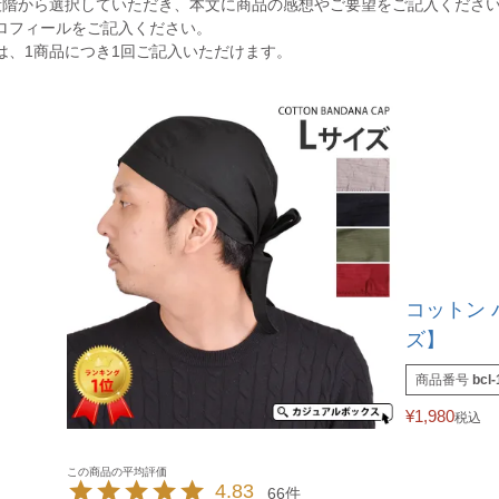
段階から選択していただき、本文に商品の感想やご要望をご記入くださ
ロフィールをご記入ください。
は、1商品につき1回ご記入いただけます。
コットン 
ズ】
商品番号
bcl-
¥
1,980
税込
4.83
66