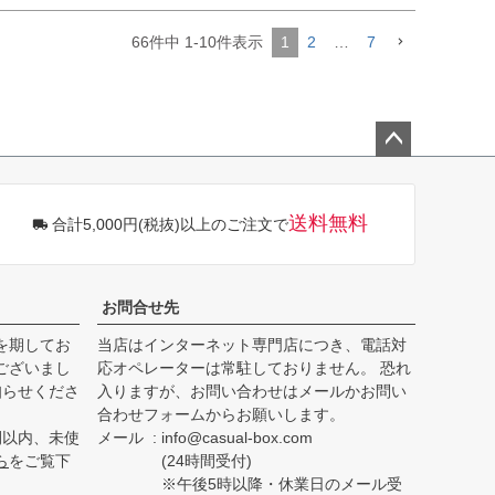
66
件中
1
-
10
件表示
1
2
…
7
ペー
ジト
ップ
送料無料
合計5,000円(税抜)以上のご注文で
へ
お問合せ先
を期してお
当店はインターネット専門店につき、電話対
ございまし
応オペレーターは常駐しておりません。 恐れ
知らせくださ
入りますが、お問い合わせはメールかお問い
合わせフォームからお願いします。
間以内、未使
メール
info@casual-box.com
ら
をご覧下
(24時間受付)
※午後5時以降・休業日のメール受