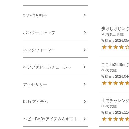
ツバ付き帽子
歩けしげじい
バンダナキャップ
70歳以上
男性
投稿日
2026/05
ネックウォーマー
ここ2525655
ヘアアクセ、カチューシャ
40代
女性
投稿日
2026/04
アクセサリー
山男チャレン
Kids アイテム
60代
女性
投稿日
2025/11
ベビーBABYアイテム＆ギフト♪