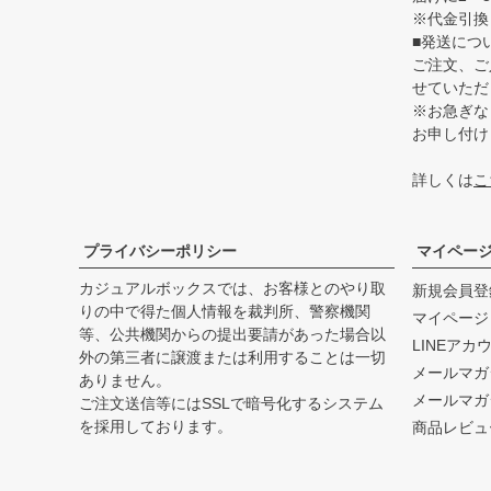
※代金引換
■発送につ
ご注文、ご
せていただ
※お急ぎな
お申し付け
詳しくは
こ
プライバシーポリシー
マイペー
カジュアルボックスでは、お客様とのやり取
新規会員登
りの中で得た個人情報を裁判所、警察機関
マイページ
等、公共機関からの提出要請があった場合以
LINEアカ
外の第三者に譲渡または利用することは一切
メールマガ
ありません。
メールマガ
ご注文送信等にはSSLで暗号化するシステム
を採用しております。
商品レビュ