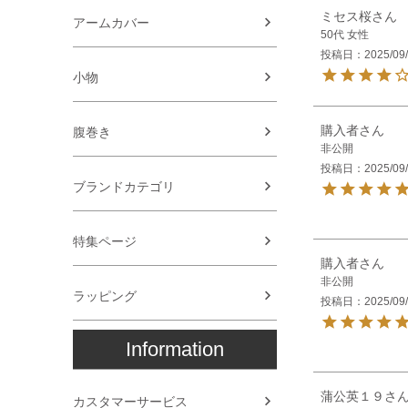
ミセス桜
アームカバー
50代
女性
投稿日
2025/09
小物
購入者
腹巻き
非公開
投稿日
2025/09
ブランドカテゴリ
特集ページ
購入者
非公開
ラッピング
投稿日
2025/09
Information
蒲公英１９
カスタマーサービス