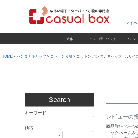
マイペ
新作
ニット帽・ワッチ
ヘアバ
HOME
バンダナキャップ
コットン素材
コットン バンダナキャップ 【Lサイ
Search
キーワード
レビューの
商品詳細ページ
価格
ニックネームを
～