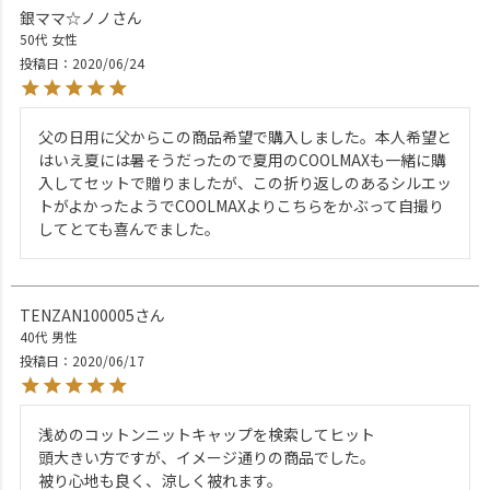
銀ママ☆ノノ
50代
女性
投稿日
2020/06/24
父の日用に父からこの商品希望で購入しました。本人希望と
はいえ夏には暑そうだったので夏用のCOOLMAXも一緒に購
入してセットで贈りましたが、この折り返しのあるシルエッ
トがよかったようでCOOLMAXよりこちらをかぶって自撮り
してとても喜んでました。
TENZAN100005
40代
男性
投稿日
2020/06/17
浅めのコットンニットキャップを検索してヒット

頭大きい方ですが、イメージ通りの商品でした。

被り心地も良く、涼しく被れます。