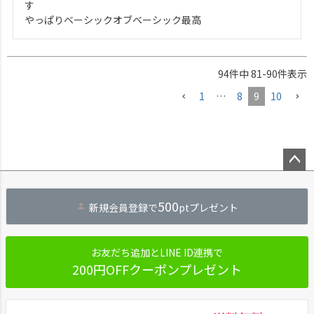
す

やっぱりベーシックオブベーシック最高
94
件中
81
-
90
件表示
1
…
8
9
10
ペー
ジト
500
新規会員登録で
ptプレゼント
ップ
へ
お友だち追加とLINE ID連携で
200円OFFクーポンプレゼント