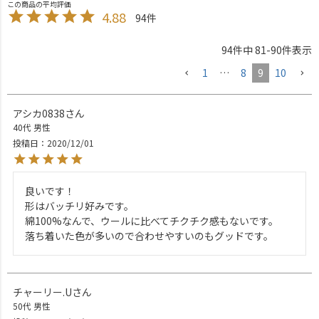
4.88
94
94
件中
81
-
90
件表示
1
…
8
9
10
アシカ0838
40代
男性
投稿日
2020/12/01
良いです！

形はバッチリ好みです。

綿100%なんで、ウールに比べてチクチク感もないです。

落ち着いた色が多いので合わせやすいのもグッドです。
チャーリー.U
50代
男性