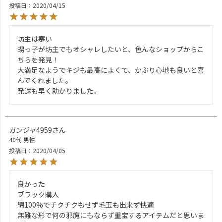
投稿日
2020/04/15
坊主は寒い

甥っ子が坊主でもオシャレしたいと、色んなショップからこ
ちらを発見！

大満足なようでキジも最高によくて、かぶり心地も良いと喜
んでくれました。

発送も早く助かりました。
ガンジャ4959
40代
男性
投稿日
2020/04/05
良かった

ブラック購入

綿100%でチクチクもせず毛玉も出来ず快適

無難な形で何の邪魔にもならず重宝するアイテムだと思いま