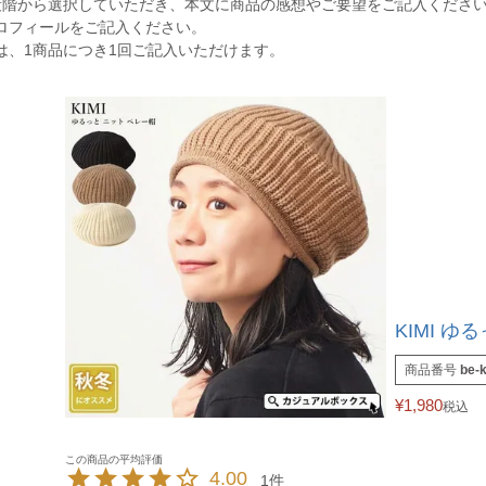
段階から選択していただき、本文に商品の感想やご要望をご記入くださ
ロフィールをご記入ください。
は、1商品につき1回ご記入いただけます。
KIMI ゆ
商品番号
be-
¥
1,980
税込
4.00
1