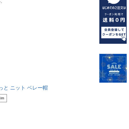
い。
るっと ニット ベレー帽
kim