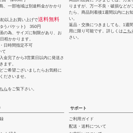
島、一部地域は別途料金がかかり
りますが、万一不良・破損などが
たら、商品到着後1週間以内にお
い。
送料無料
(税抜)以上お買い上げで
返品・交換につきましても、1週
ゆうパケット) 350円
用に限り可能です。詳しくは
こち
函の為、サイズに制限があり、お
さい。
3日程かかります。
・日時間指定不可
いて
入金完了から3営業日以内に発送さ
きます。
どご希望ございましたらお気軽に
くださいませ。
ちら
をご覧下さい。
ジ
サポート
録
ご利用ガイド
配送・送料について