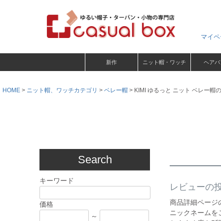
マイペ
新作
ニット帽・ワッチ
ヘアバ
HOME
ニット帽、ワッチカテゴリ
ベレー帽
KIMI ゆるっと ニット ベレー
Search
キーワード
レビューの
商品詳細ページ
価格
ニックネームを
～