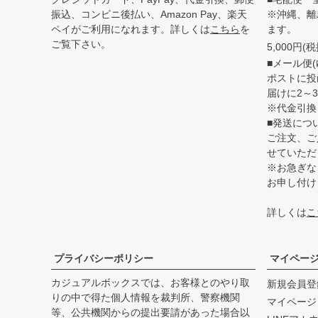
振込、コンビニ後払い、Amazon Pay、楽天
※沖縄、離
ペイがご利用になれます。詳しくは
こちら
を
ます。
ご覧下さい。
5,000円
■メール便(
ポストに投
届けに2～
※代金引換
■発送につ
ご注文、ご
せていただ
※お急ぎな
お申し付け
詳しくは
こ
プライバシーポリシー
マイペー
カジュアルボックスでは、お客様とのやり取
新規会員登
りの中で得た個人情報を裁判所、警察機関
マイページ
等、公共機関からの提出要請があった場合以