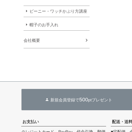
ビーニー・ワッチかぶり方講座
帽子のお手入れ
会社概要
500
新規会員登録で
ptプレゼント
お支払い
配送・送
クレジットカード、PayPay、代金引換、郵便
■宅配便 