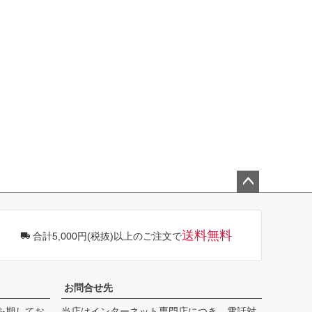
ペー
ジト
ップ
送料無料
合計5,000円(税抜)以上のご注文で
へ
お問合せ先
を期してお
当店はインターネット専門店につき、電話対