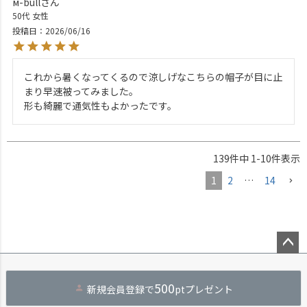
м-bull
50代
女性
投稿日
2026/06/16
これから暑くなってくるので涼しげなこちらの帽子が目に止
まり早速被ってみました。

形も綺麗で通気性もよかったです。
139
件中
1
-
10
件表示
1
2
…
14
ペー
ジト
500
新規会員登録で
ptプレゼント
ップ
へ