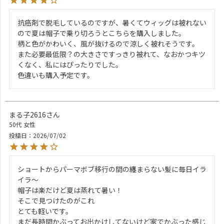
抗癌剤で脱毛しているのですが、暑くてウィッグは被れない
ので夏は帽子で乗り切ろうとこちらを購入しました。

柄と色がかわいく、風が抜けるので涼しく被れそうです。

また必要最低限？の大きさですっきり被れて、なおかつキツ
くなく、私にはぴったりでした。

色違いも購入予定です。
まる子2616
50代
女性
投稿日
2026/07/02
ショートからパーマボブ移行の間の纏まらない髪に毎日イラ
イラ～

帽子は楽だけど夏は蒸れて暑い！

そこで見つけたのがこれ

とても軽いです。

まだ長時間かぶってお出かけしてないけど家でかぶった感じ