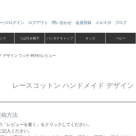
ージ/ログイン
ログアウト
問い合わせ
会員登録
メルマガ
ブログ
ンド
つば付き帽子
バンダナキャップ
キッズ
ベビー
 デザイン ワッチ #KHのレビュー
レースコットン ハンドメイド デザイン 
投稿方法
の「レビューを書く」をクリックしてください。
ご記入ください。