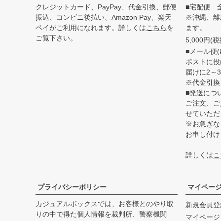
クレジットカード、PayPay、代金引換、郵便
■宅配便 
振込、コンビニ後払い、Amazon Pay、楽天
※沖縄、離
ペイがご利用になれます。詳しくは
こちら
を
ます。
ご覧下さい。
5,000円
■メール便(
ポストに投
届けに2～
※代金引換
■発送につ
ご注文、ご
せていただ
※お急ぎな
お申し付け
詳しくは
こ
プライバシーポリシー
マイペー
カジュアルボックスでは、お客様とのやり取
新規会員登
りの中で得た個人情報を裁判所、警察機関
マイページ