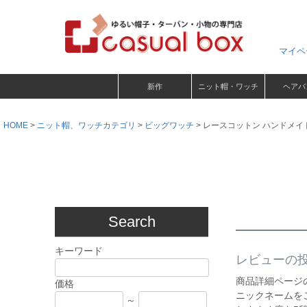
マイペ
新作
ニット帽・ワッチ
ヘアバ
HOME
ニット帽、ワッチカテゴリ
ビッグワッチ
レースコットン ハンドメイド
Search
キーワード
レビューの
商品詳細ページ
価格
ニックネームを
～