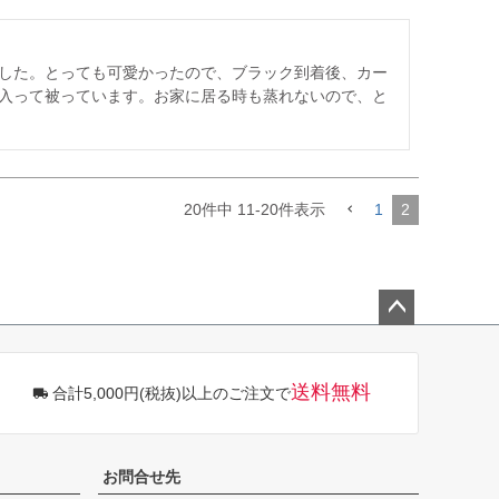
した。とっても可愛かったので、ブラック到着後、カー
入って被っています。お家に居る時も蒸れないので、と
20
件中
11
-
20
件表示
1
2
ペー
ジト
ップ
送料無料
合計5,000円(税抜)以上のご注文で
へ
お問合せ先