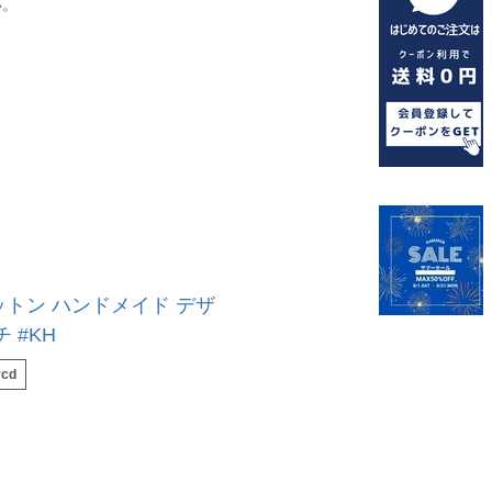
い。
トン ハンドメイド デザ
 #KH
rcd