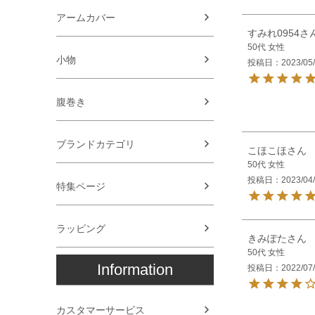
アームカバー
すみれ0954
50代
女性
小物
投稿日
2023/05
腹巻き
ブランドカテゴリ
こほこほ
50代
女性
投稿日
2023/04
特集ページ
ラッピング
きみぽた
50代
女性
Information
投稿日
2022/07
カスタマーサービス