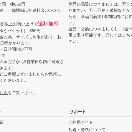
全国一律650円
商品の品質につきましては、万全
島、一部地域は別途料金がかかり
りますが、万一不良・破損などが
たら、商品到着後1週間以内にお
い。
送料無料
(税抜)以上お買い上げで
返品・交換につきましても、1週
ゆうパケット) 350円
用に限り可能です。詳しくは
こち
函の為、サイズに制限があり、お
さい。
3日程かかります。
・日時間指定不可
いて
入金完了から3営業日以内に発送さ
きます。
どご希望ございましたらお気軽に
くださいませ。
ちら
をご覧下さい。
ジ
サポート
録
ご利用ガイド
配送・送料について