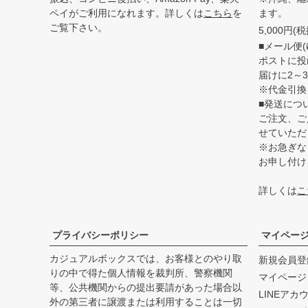
ペイがご利用になれます。詳しくは
こちら
を
ます。
ご覧下さい。
5,000円
■メール便(
ポストに投
届けに2～
※代金引換
■発送につ
ご注文、ご
せていただ
※お急ぎな
お申し付け
詳しくは
こ
プライバシーポリシー
マイペー
カジュアルボックスでは、お客様とのやり取
新規会員登
りの中で得た個人情報を裁判所、警察機関
マイページ
等、公共機関からの提出要請があった場合以
LINEアカ
外の第三者に譲渡または利用することは一切