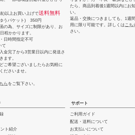
たら、商品到着後1週間以内にお
い。
送料無料
(税抜)以上お買い上げで
返品・交換につきましても、1週
ゆうパケット) 350円
用に限り可能です。詳しくは
こち
函の為、サイズに制限があり、お
さい。
3日程かかります。
・日時間指定不可
いて
入金完了から3営業日以内に発送さ
きます。
どご希望ございましたらお気軽に
くださいませ。
ちら
をご覧下さい。
ジ
サポート
録
ご利用ガイド
配送・送料について
ウント紹介
お支払いについて