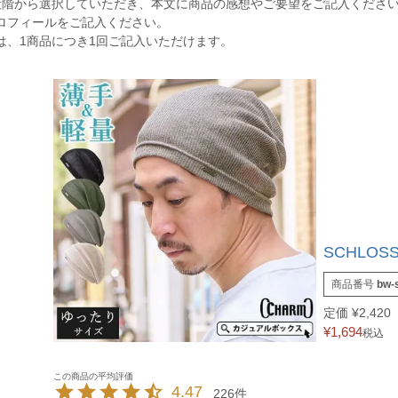
段階から選択していただき、本文に商品の感想やご要望をご記入くださ
ロフィールをご記入ください。
は、1商品につき1回ご記入いただけます。
SCHLOS
商品番号
bw-
定価
¥
2,420
¥
1,694
税込
4.47
226