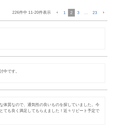
226
件中
11
-
20
件表示
1
2
3
…
23
討中です。
な体質なので、通気性の良いものを探していました。今
とても良く満足してもらえました！近々リピート予定で