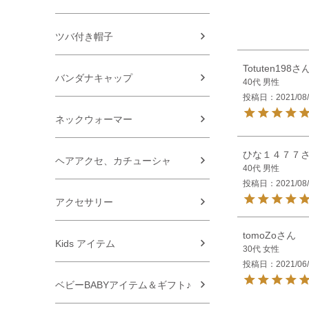
ツバ付き帽子
Totuten198
バンダナキャップ
40代
男性
投稿日
2021/08
ネックウォーマー
ひな１４７７
ヘアアクセ、カチューシャ
40代
男性
投稿日
2021/08
アクセサリー
tomoZo
Kids アイテム
30代
女性
投稿日
2021/06
ベビーBABYアイテム＆ギフト♪