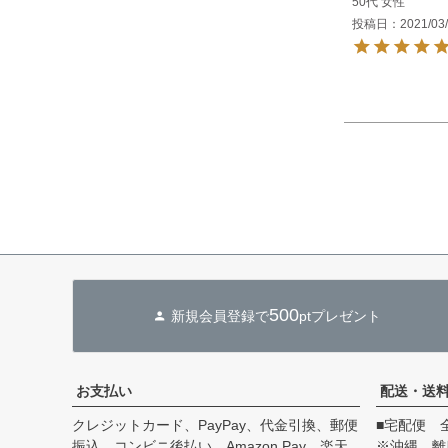
50代
女性
投稿日
2021/03
500
新規会員登録で
ptプレゼント
お支払い
配送・送
クレジットカード、PayPay、代金引換、郵便
■宅配便 
振込、コンビニ後払い、Amazon Pay、楽天
※沖縄、離