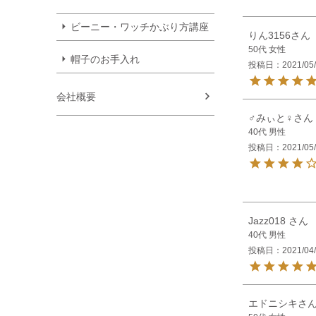
ビーニー・ワッチかぶり方講座
りん3156
50代
女性
帽子のお手入れ
投稿日
2021/05
会社概要
♂みぃと♀
40代
男性
投稿日
2021/05
Jazz018
40代
男性
投稿日
2021/04
エドニシキ