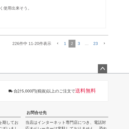
く使用出来そう。

226
件中
11
-
20
件表示
1
2
3
…
23
ペー
ジト
ップ
送料無料
合計5,000円(税抜)以上のご注文で
へ
お問合せ先
を期してお
当店はインターネット専門店につき、電話対
ございまし
応オペレーターは常駐しておりません。 恐れ