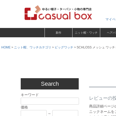
マイペ
新作
ニット帽・ワッチ
ヘアバ
HOME
ニット帽、ワッチカテゴリ
ビッグワッチ
SCHLOSS メッシュ ワッチ
Search
キーワード
レビューの
商品詳細ページ
価格
ニックネームを
～