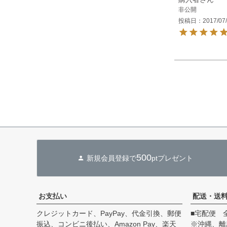
非公開
投稿日
2017/07
500
新規会員登録で
ptプレゼント
お支払い
配送・送
クレジットカード、PayPay、代金引換、郵便
■宅配便 
振込、コンビニ後払い、Amazon Pay、楽天
※沖縄、離