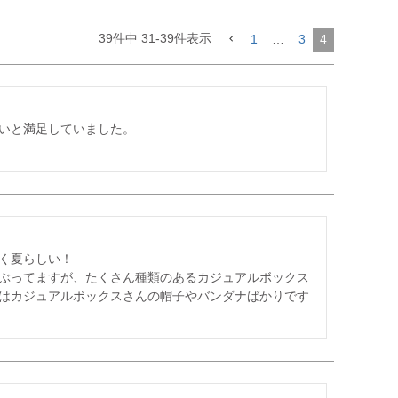
39
件中
31
-
39
件表示
1
…
3
4
いと満足していました。

く夏らしい！

ぶってますが、たくさん種類のあるカジュアルボックス
はカジュアルボックスさんの帽子やバンダナばかりです