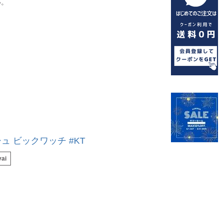
い。
シュ ビックワッチ #KT
yai