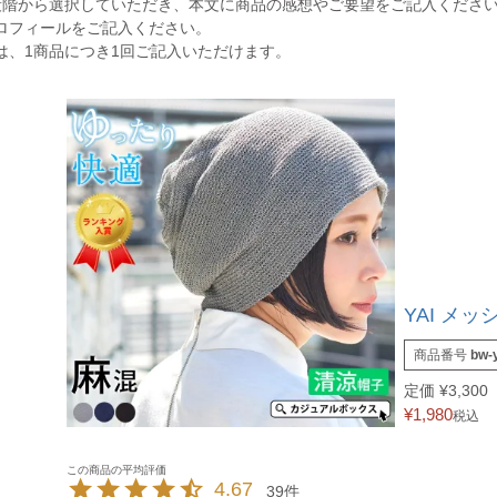
段階から選択していただき、本文に商品の感想やご要望をご記入くださ
ロフィールをご記入ください。
は、1商品につき1回ご記入いただけます。
YAI メッ
商品番号
bw-
定価
¥
3,300
¥
1,980
税込
4.67
39