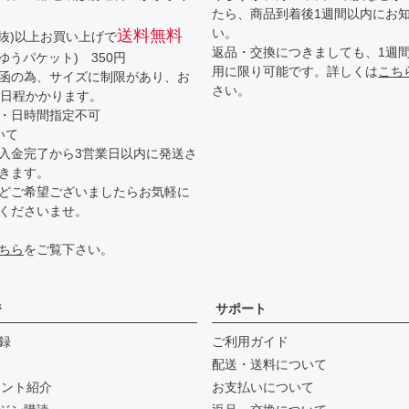
たら、商品到着後1週間以内にお
い。
送料無料
(税抜)以上お買い上げで
返品・交換につきましても、1週
ゆうパケット) 350円
用に限り可能です。詳しくは
こち
函の為、サイズに制限があり、お
さい。
3日程かかります。
・日時間指定不可
いて
入金完了から3営業日以内に発送さ
きます。
どご希望ございましたらお気軽に
くださいませ。
ちら
をご覧下さい。
ジ
サポート
録
ご利用ガイド
配送・送料について
ウント紹介
お支払いについて