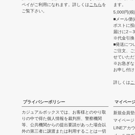
ペイがご利用になれます。詳しくは
こちら
を
ます。
ご覧下さい。
5,000円
■メール便(
ポストに投
届けに2～
※代金引換
■発送につ
ご注文、ご
せていただ
※お急ぎな
お申し付け
詳しくは
こ
プライバシーポリシー
マイペー
カジュアルボックスでは、お客様とのやり取
新規会員登
りの中で得た個人情報を裁判所、警察機関
マイページ
等、公共機関からの提出要請があった場合以
LINEアカ
外の第三者に譲渡または利用することは一切