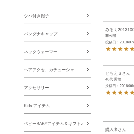
ツバ付き帽子
みるく201310
バンダナキャップ
非公開
投稿日
2018/07
ネックウォーマー
ヘアアクセ、カチューシャ
ともえ３
40代
男性
投稿日
2018/06
アクセサリー
Kids アイテム
ベビーBABYアイテム＆ギフト♪
購入者