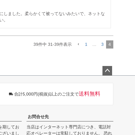
にしました。柔らかくて被ってないみたいで、ネットな
い。
39
件中
31
-
39
件表示
1
…
3
4
ペー
ジト
ップ
送料無料
合計5,000円(税抜)以上のご注文で
へ
お問合せ先
を期してお
当店はインターネット専門店につき、電話対
ございまし
応オペレーターは常駐しておりません。 恐れ