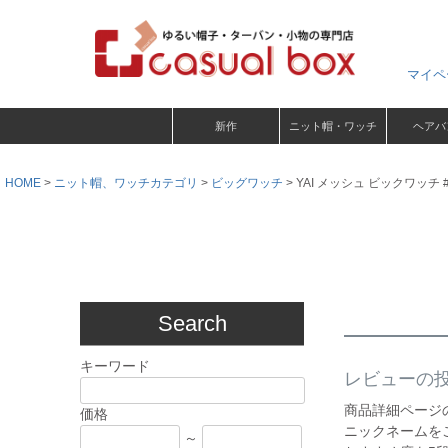
マイペ
新作
ニット帽・ワッチ
ヘアバ
HOME
ニット帽、ワッチカテゴリ
ビッグワッチ
YAI メッシュ ビックワッチ
Search
キーワード
レビューの
商品詳細ページ
価格
ニックネームを
～