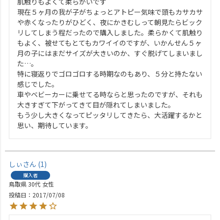
肌触りもよくて柔らかいです

現在５ヶ月の我が子がちょっとアトピー気味で頭もカサカサ
や赤くなったりがひどく、夜にかきむしって朝見たらビック
リしてしまう程だったので購入しました。柔らかくて肌触り
もよく、被せてもとてもカワイイのですが、いかんせん５ヶ
月の子にはまだサイズが大きいのか、すぐ脱げてしまいまし
た…。

特に寝返りでゴロゴロする時期なのもあり、５分と持たない
感じでした。

車やベビーカーに乗せてる時ならと思ったのですが、それも
大きすぎて下がってきて目が隠れてしまいました。

もう少し大きくなってピッタリしてきたら、大活躍するかと
しぃ
1
購入者
鳥取県
30代
女性
投稿日
2017/07/08