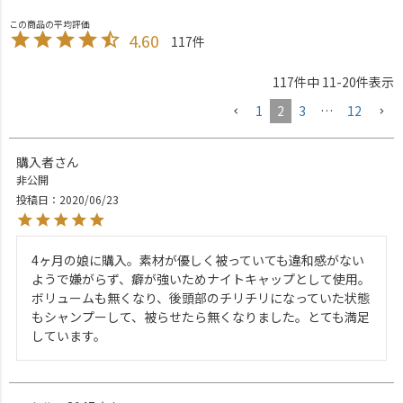
4.60
117
117
件中
11
-
20
件表示
1
2
3
…
12
購入者
非公開
投稿日
2020/06/23
4ヶ月の娘に購入。素材が優しく被っていても違和感がない
ようで嫌がらず、癖が強いためナイトキャップとして使用。
ボリュームも無くなり、後頭部のチリチリになっていた状態
もシャンプーして、被らせたら無くなりました。とても満足
しています。