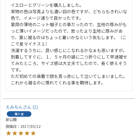
イエローとグリーンを購入しました。

実物の色は写真よりも濃い目の色ですが、どちらもきれいな
色で、イメージ通りで良かったです。

夏用の薄地のニット帽子との事だったので、生地の厚みがも
っと薄いイメージだったので、思ったより生地に厚みがあ
り、夏に被るのはちょっと暑いかなという気もします。（こ
こで星マイナス１）

洗濯するうちに、良い感じにこなれるかなぁも思いますが。

到着してすぐに、１．５ヶ月の娘に二つ折りにして早速被せ
てみたところ、サイズ感は大丈夫でしたので、長く使えそう
です。

ただ初めての装着で顔を真っ赤にして泣いてしまいました。

えみちん
1
購入者
非公開
投稿日
2017/05/12