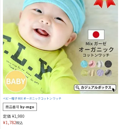
ベビー帽子 MIX オーガニックコットン ワッチ
商品番号
by-mgo
定価
¥
1,980
¥
1,782
税込