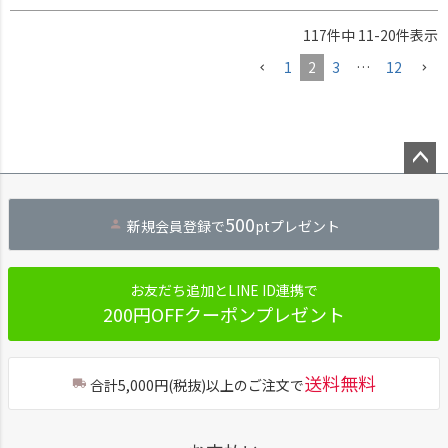
117
件中
11
-
20
件表示
1
2
3
…
12
ペー
ジト
500
新規会員登録で
ptプレゼント
ップ
へ
お友だち追加とLINE ID連携で
200円OFFクーポンプレゼント
送料無料
合計5,000円(税抜)以上のご注文で