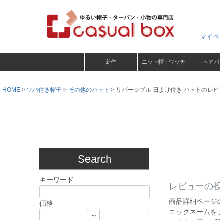
マイペ
新作
ニット帽・ワッチ
ヘアバ
HOME
ツバ付き帽子
その他のハット
リバーシブル 日よけ付き ハットのレビ
Search
キーワード
レビューの
商品詳細ページ
価格
ニックネームを
～