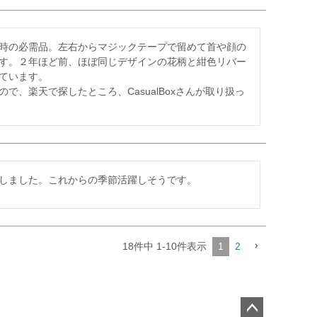
時の必需品。左右からマジックテープで留めて首や顔の
す。２年ほど前、ほぼ同じデザインの花柄と紺色リバー
ています。

、楽天で探したところ、CasualBoxさんが取り扱っ
しました。これからの季節活躍しそうです。
18
件中
1
-
10
件表示
1
2