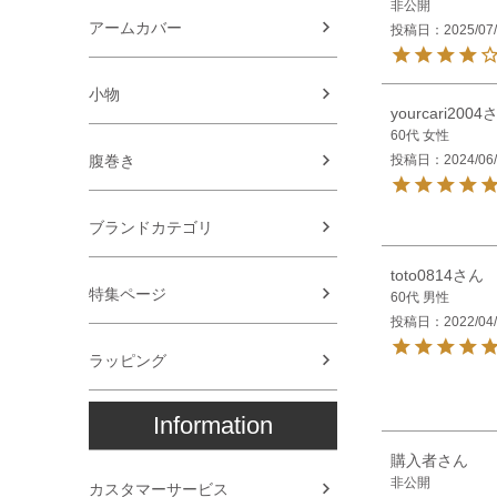
非公開
アームカバー
投稿日
2025/07
小物
yourcari2004
60代
女性
投稿日
2024/06
腹巻き
ブランドカテゴリ
toto0814
特集ページ
60代
男性
投稿日
2022/04
ラッピング
Information
購入者
非公開
カスタマーサービス