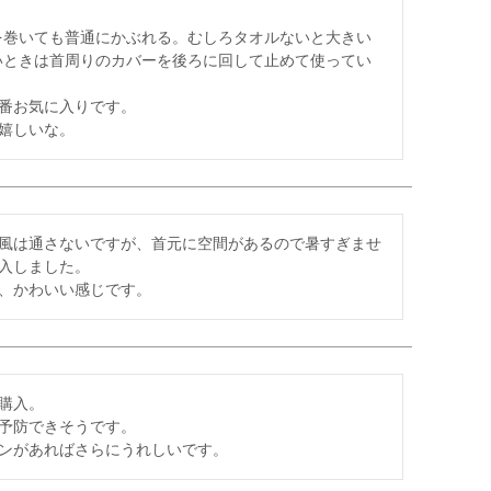
を巻いても普通にかぶれる。むしろタオルないと大きい
いときは首周りのカバーを後ろに回して止めて使ってい
番お気に入りです。

嬉しいな。
風は通さないですが、首元に空間があるので暑すぎませ
入しました。

、かわいい感じです。
入。

予防できそうです。

ンがあればさらにうれしいです。