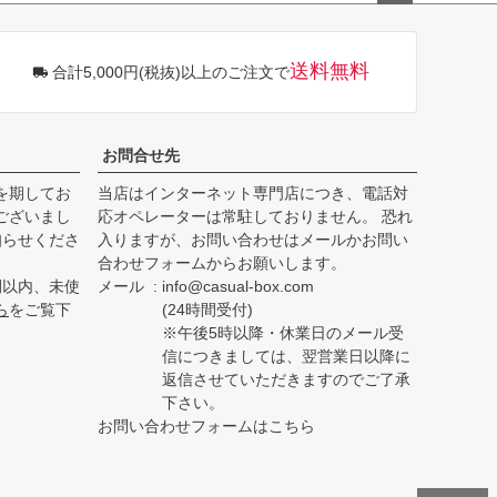
ペー
ジト
ップ
送料無料
合計5,000円(税抜)以上のご注文で
へ
お問合せ先
を期してお
当店はインターネット専門店につき、電話対
ございまし
応オペレーターは常駐しておりません。 恐れ
知らせくださ
入りますが、お問い合わせはメールかお問い
合わせフォームからお願いします。
間以内、未使
メール
info@casual-box.com
ら
をご覧下
(24時間受付)
※午後5時以降・休業日のメール受
信につきましては、翌営業日以降に
返信させていただきますのでご了承
下さい。
お問い合わせフォームはこちら