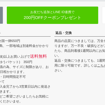
お友だち追加とLINE ID連携で
200円OFFクーポンプレゼント
料
返品・交換
全国一律650円
商品の品質につきましては、万全
島、一部地域は別途料金がかかり
りますが、万一不良・破損などが
たら、商品到着後1週間以内にお
い。
送料無料
(税抜)以上お買い上げで
返品・交換につきましても、1週
ゆうパケット) 350円
用に限り可能です。詳しくは
こち
函の為、サイズに制限があり、お
さい。
3日程かかります。
・日時間指定不可
いて
入金完了から3営業日以内に発送さ
きます。
どご希望ございましたらお気軽に
くださいませ。