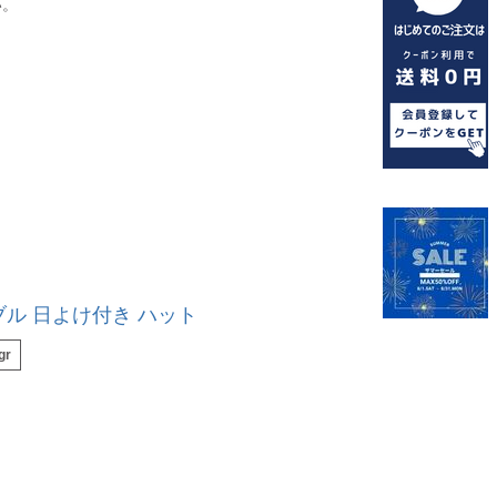
い。
ル 日よけ付き ハット
gr