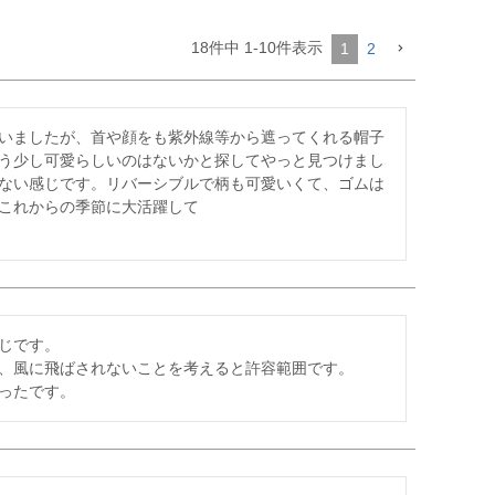
18
件中
1
-
10
件表示
1
2
いましたが、首や顔をも紫外線等から遮ってくれる帽子
う少し可愛らしいのはないかと探してやっと見つけまし
ない感じです。リバーシブルで柄も可愛いくて、ゴムは
これからの季節に大活躍して

です。

、風に飛ばされないことを考えると許容範囲です。

ったです。