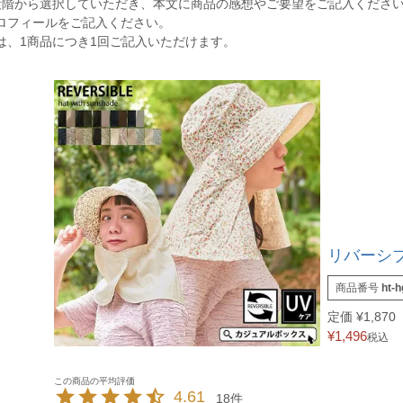
段階から選択していただき、本文に商品の感想やご要望をご記入くださ
ロフィールをご記入ください。
は、1商品につき1回ご記入いただけます。
リバーシブ
商品番号
ht-h
定価
¥
1,870
¥
1,496
税込
4.61
18