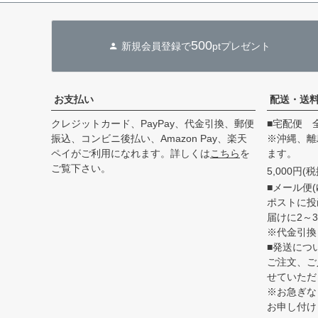
500
新規会員登録で
ptプレゼント
お支払い
配送・送
クレジットカード、PayPay、代金引換、郵便
■宅配便 
振込、コンビニ後払い、Amazon Pay、楽天
※沖縄、離
ペイがご利用になれます。詳しくは
こちら
を
ます。
ご覧下さい。
5,000円
■メール便(
ポストに投
届けに2～
※代金引換
■発送につ
ご注文、ご
せていただ
※お急ぎな
お申し付け