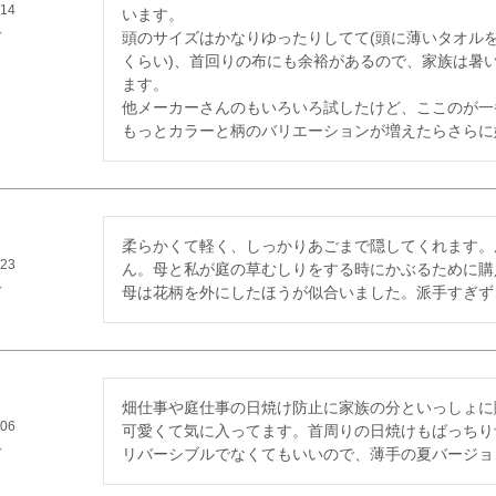
/14
います。

頭のサイズはかなりゆったりしてて(頭に薄いタオル
くらい)、首回りの布にも余裕があるので、家族は暑
ます。

他メーカーさんのもいろいろ試したけど、ここのが一
もっとカラーと柄のバリエーションが増えたらさらに
柔らかくて軽く、しっかりあごまで隠してくれます。
/23
ん。母と私が庭の草むしりをする時にかぶるために購
母は花柄を外にしたほうが似合いました。派手すぎず
畑仕事や庭仕事の日焼け防止に家族の分といっしょに購
/06
可愛くて気に入ってます。首周りの日焼けもばっちり
リバーシブルでなくてもいいので、薄手の夏バージョ