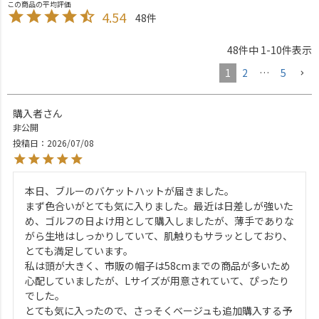
4.54
48
48
件中
1
-
10
件表示
1
2
…
5
購入者
非公開
投稿日
2026/07/08
本日、ブルーのバケットハットが届きました。

まず色合いがとても気に入りました。最近は日差しが強いた
め、ゴルフの日よけ用として購入しましたが、薄手でありな
がら生地はしっかりしていて、肌触りもサラッとしており、
とても満足しています。

私は頭が大きく、市販の帽子は58cmまでの商品が多いため
心配していましたが、Lサイズが用意されていて、ぴったり
でした。

とても気に入ったので、さっそくベージュも追加購入する予