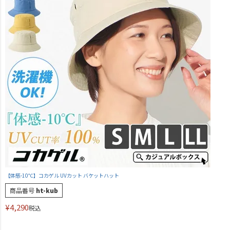
【体感-10℃】コカゲル UVカット バケットハット
商品番号
ht-kub
¥
4,290
税込