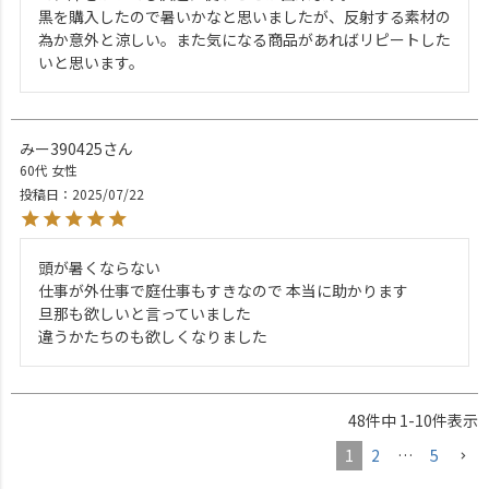
黒を購入したので暑いかなと思いましたが、反射する素材の
為か意外と涼しい。また気になる商品があればリピートした
いと思います。
みー390425
60代
女性
投稿日
2025/07/22
頭が暑くならない

仕事が外仕事で庭仕事もすきなので 本当に助かります

旦那も欲しいと言っていました

違うかたちのも欲しくなりました
48
件中
1
-
10
件表示
1
2
…
5