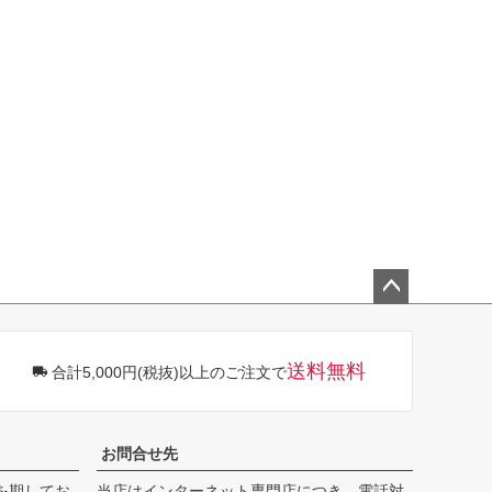
ペー
ジト
ップ
送料無料
合計5,000円(税抜)以上のご注文で
へ
お問合せ先
を期してお
当店はインターネット専門店につき、電話対