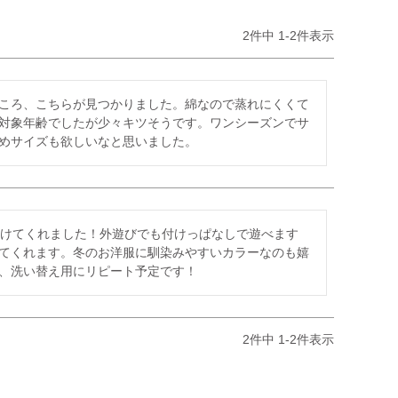
2
件中
1
-
2
件表示
ころ、こちらが見つかりました。綿なので蒸れにくくて
対象年齢でしたが少々キツそうです。ワンシーズンでサ
めサイズも欲しいなと思いました。
付けてくれました！外遊びでも付けっぱなしで遊べます
てくれます。冬のお洋服に馴染みやすいカラーなのも嬉
、洗い替え用にリピート予定です！
2
件中
1
-
2
件表示