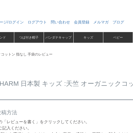
ージ/ログイン
ログアウト
問い合わせ
会員登録
メルマガ
ブログ
ンド
つば付き帽子
バンダナキャップ
キッズ
ベビー
ックコットン 指なし 手袋のレビュー
CHARM 日本製 キッズ :天竺 オーガニック
投稿方法
の「レビューを書く」をクリックしてください。
ご記入ください。