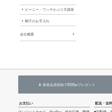
ビーニー・ワッチかぶり方講座
帽子のお手入れ
会社概要
500
新規会員登録で
ptプレゼント
お支払い
配送・送
クレジットカード、PayPay、代金引換、郵便
■宅配便 