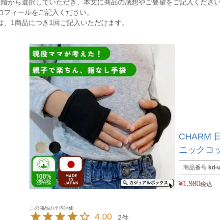
段階から選択していただき、本文に商品の感想やご要望をご記入くださ
ロフィールをご記入ください。
は、1商品につき1回ご記入いただけます。
CHARM 
ニックコッ
商品番号
kd-u
¥
1,980
税込
4.00
2