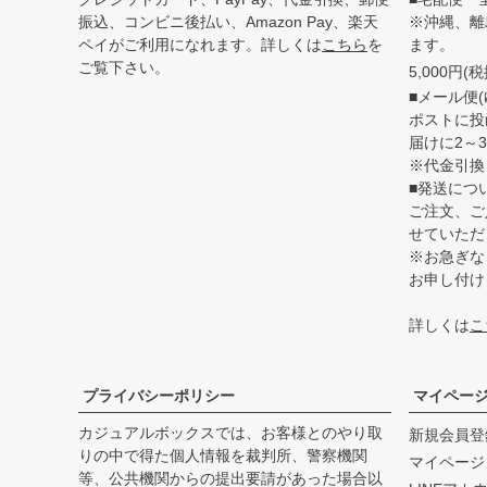
振込、コンビニ後払い、Amazon Pay、楽天
※沖縄、離
ペイがご利用になれます。詳しくは
こちら
を
ます。
ご覧下さい。
5,000円
■メール便(
ポストに投
届けに2～
※代金引換
■発送につ
ご注文、ご
せていただ
※お急ぎな
お申し付け
詳しくは
こ
プライバシーポリシー
マイペー
カジュアルボックスでは、お客様とのやり取
新規会員登
りの中で得た個人情報を裁判所、警察機関
マイページ
等、公共機関からの提出要請があった場合以