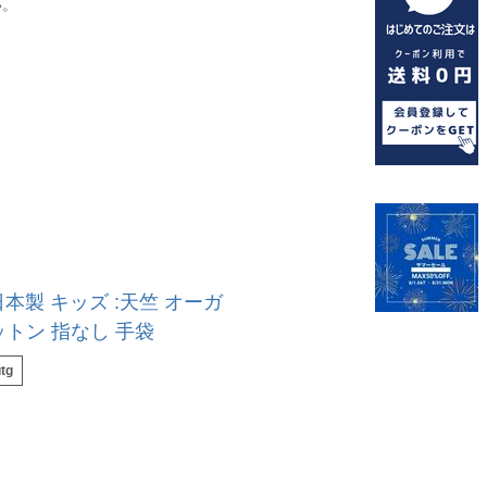
い。
日本製 キッズ :天竺 オーガ
トン 指なし 手袋
tg