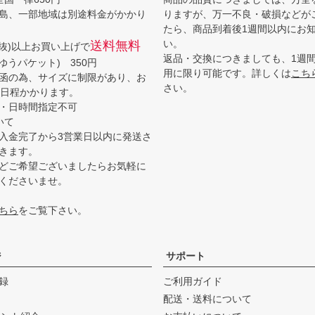
島、一部地域は別途料金がかかり
りますが、万一不良・破損などが
たら、商品到着後1週間以内にお
い。
送料無料
(税抜)以上お買い上げで
返品・交換につきましても、1週
ゆうパケット) 350円
用に限り可能です。詳しくは
こち
函の為、サイズに制限があり、お
さい。
3日程かかります。
・日時間指定不可
いて
入金完了から3営業日以内に発送さ
きます。
どご希望ございましたらお気軽に
くださいませ。
ちら
をご覧下さい。
ジ
サポート
録
ご利用ガイド
配送・送料について