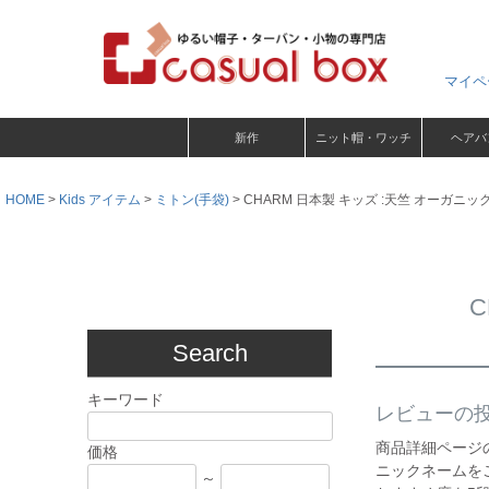
マイペ
新作
ニット帽・ワッチ
ヘアバ
HOME
Kids アイテム
ミトン(手袋)
CHARM 日本製 キッズ :天竺 オーガニ
Search
キーワード
レビューの
商品詳細ページ
価格
ニックネームを
～