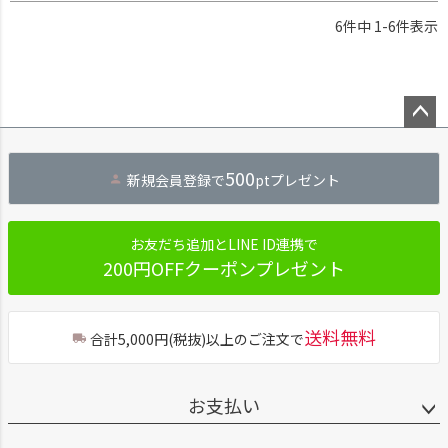
6
件中
1
-
6
件表示
ペー
ジト
500
新規会員登録で
ptプレゼント
ップ
へ
お友だち追加とLINE ID連携で
200円OFFクーポンプレゼント
送料無料
合計5,000円(税抜)以上のご注文で
お支払い