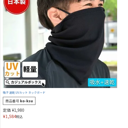
吸汗 速乾 UVカット ネックガード
商品番号
ko-ksu
定価
¥
1,980
¥
1,584
税込