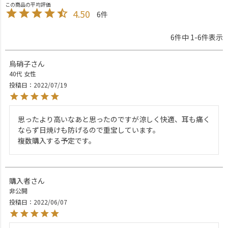
4.50
6
6
件中
1
-
6
件表示
烏硝子
40代
女性
投稿日
2022/07/19
思ったより高いなあと思ったのですが涼しく快適、耳も痛く
ならず日焼けも防げるので重宝しています。

購入者
非公開
投稿日
2022/06/07