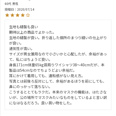
60代
男性
投稿日
2020/07/14
生地も縫製も良い

期待以上の商品でよかった。

生地の縫製が良い。折り返した個所のまつり縫いの仕上がり
が良い。

通気性が高い。

サイズが男女兼用なので小さいかと心配したが、余裕があっ
て、私にはちょうど良い。

身長171cm体重65kg首周りワイシャツ38～40cmだが、本
製品は54cmなのでちょうどよい余裕だ。

耳にかけて着用しても、違和感がない見え方。

写真とは前後ろ反対にして、余裕があるほうを前にしても、
鼻にのっかって落ちない。

こうするととてもラクだ。本来のマスクの機能は、はたさな
いが、公の場所でマスクみたいなものをしているよと言い訳
になはなるだろう。良い買い物をした。