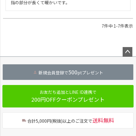
指の部分が長くて暖かいです。
7
件中
1
-
7
件表示
ペー
ジト
500
新規会員登録で
ptプレゼント
ップ
へ
お友だち追加とLINE ID連携で
200円OFFクーポンプレゼント
送料無料
合計5,000円(税抜)以上のご注文で