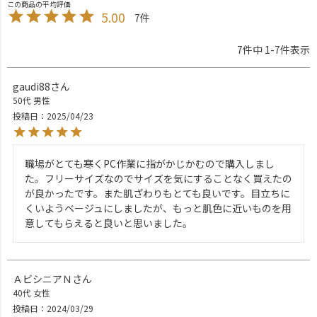
5.00
7
7
件中
1
-
7
件表示
gaudi88
50代
男性
投稿日
2025/04/23
職場がとても寒くPC作業に指がかじかむので購入しまし
た。フリーサイズなのでサイズを気にすることなく買えたの
が良かったです。また肌ざわりもとても良いです。目立ちに
くいようベージュにしましたが、もっと肌色に近いものを用
意してもらえると良いと思いました。
ＡビシニアＮ
40代
女性
投稿日
2024/03/29