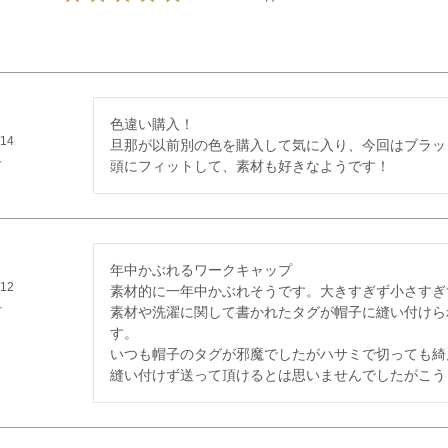
色違い購入！

/14
旦那が以前別の色を購入して気に入り、今回はブラック
頭にフィットして、素材も好きなようです！
年中かぶれるワークキャップ

/12
素材的に一年中かぶれそうです。大きすぎず小さすぎ
素材や洗濯に関して書かれたタグが帽子に縫い付けら
す。

いつも帽子のタグが邪魔でしたがハサミで切っても綺