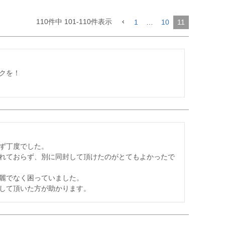
110
件中
101
-
110
件表示
1
…
10
11
を！

ず丁度でした。

れておらず、別に同封して頂けたのがとてもよかったで
麗でなく困っていました。
