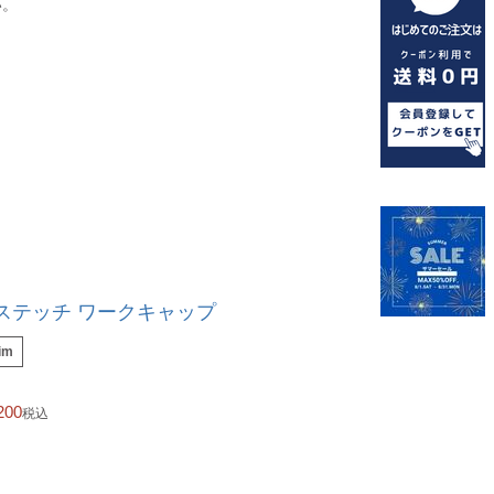
い。
ステッチ ワークキャップ
im
200
税込