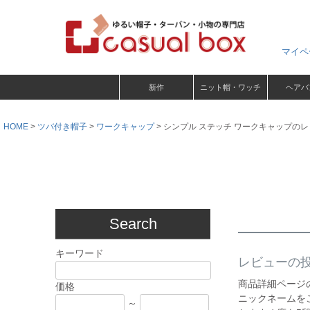
マイペ
新作
ニット帽・ワッチ
ヘアバ
HOME
ツバ付き帽子
ワークキャップ
シンプル ステッチ ワークキャップの
Search
キーワード
レビューの
商品詳細ページ
価格
ニックネームを
～