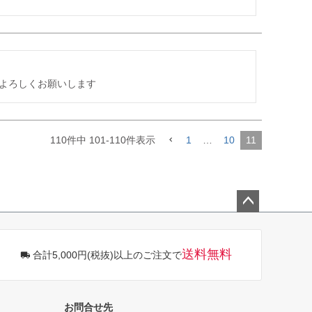
よろしくお願いします
110
件中
101
-
110
件表示
1
…
10
11
ペー
ジト
ップ
送料無料
合計5,000円(税抜)以上のご注文で
へ
お問合せ先