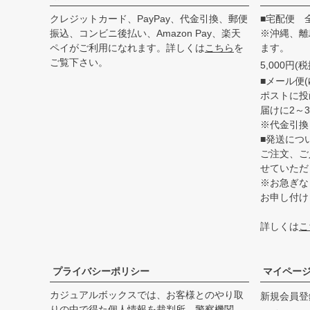
クレジットカード、PayPay、代金引換、郵便
■宅配便 
振込、コンビニ後払い、Amazon Pay、楽天
※沖縄、離
ペイがご利用になれます。詳しくは
こちら
を
ます。
ご覧下さい。
5,000円
■メール便(
ポストに投
届けに2～
※代金引換
■発送につ
ご注文、ご
せていただ
※お急ぎな
お申し付け
詳しくは
こ
プライバシーポリシー
マイペー
カジュアルボックスでは、お客様とのやり取
新規会員登
りの中で得た個人情報を裁判所、警察機関