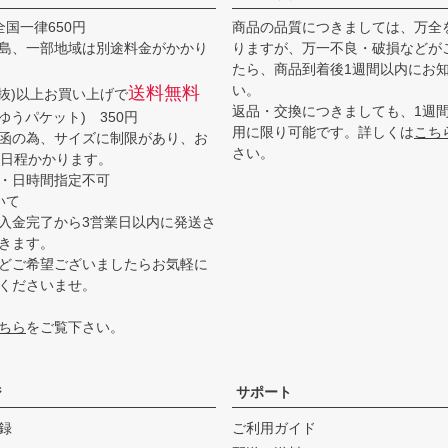
全国一律650円
商品の品質につきましては、万全
島、一部地域は別途料金がかかり
りますが、万一不良・破損などが
たら、商品到着後1週間以内にお
い。
送料無料
(税抜)以上お買い上げで
返品・交換につきましても、1週
ゆうパケット) 350円
用に限り可能です。詳しくは
こち
函の為、サイズに制限があり、お
さい。
3日程かかります。
・日時間指定不可
いて
入金完了から3営業日以内に発送さ
きます。
どご希望ございましたらお気軽に
くださいませ。
ちら
をご覧下さい。
ジ
サポート
録
ご利用ガイド