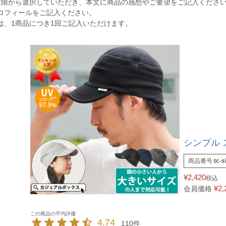
段階から選択していただき、本文に商品の感想やご要望をご記入くださ
ロフィールをご記入ください。
は、1商品につき1回ご記入いただけます。
シンプル 
商品番号
tc-s
¥
2,420
税込
¥
2,
会員価格
4.74
110