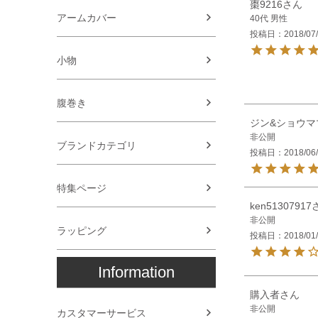
棗9216
アームカバー
40代
男性
投稿日
2018/07
小物
腹巻き
ジン&ショウマ
非公開
ブランドカテゴリ
投稿日
2018/06
特集ページ
ken51307917
非公開
ラッピング
投稿日
2018/01
Information
購入者
非公開
カスタマーサービス