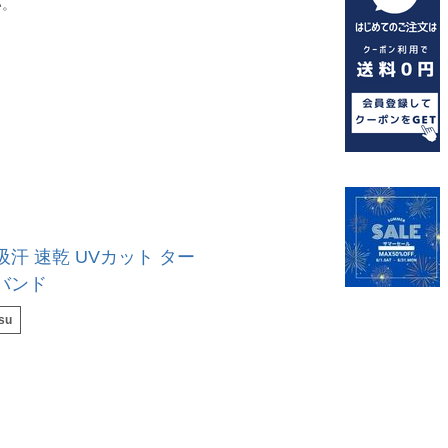
い。
吸汗 速乾 UVカット ター
バンド
su