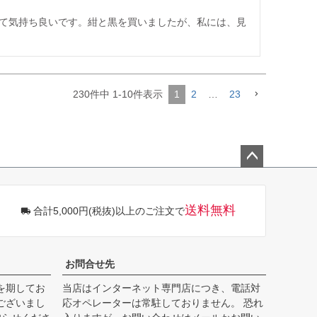
て気持ち良いです。紺と黒を買いましたが、私には、見
230
件中
1
-
10
件表示
1
2
…
23
ペー
ジト
ップ
送料無料
合計5,000円(税抜)以上のご注文で
へ
お問合せ先
を期してお
当店はインターネット専門店につき、電話対
ございまし
応オペレーターは常駐しておりません。 恐れ