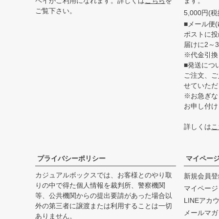
ペイがご利用になれます。詳しくは
こちら
を
ます。
ご覧下さい。
5,000円
■メール便(
ポストに投
届けに2～
※代金引換
■発送につ
ご注文、ご
せていただ
※お急ぎな
お申し付け
詳しくは
こ
プライバシーポリシー
マイペー
カジュアルボックスでは、お客様とのやり取
新規会員登
りの中で得た個人情報を裁判所、警察機関
マイページ
等、公共機関からの提出要請があった場合以
LINEアカ
外の第三者に譲渡または利用することは一切
メールマガ
ありません。