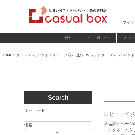
マイペ
新作
ニット帽・ワッチ
ヘアバ
HOME
ターバンヘアバンド
スポーツ 吸汗 速乾 UVカット ターバン ヘアバン
Search
キーワード
レビューの
商品詳細ページ
価格
ニックネームを
～