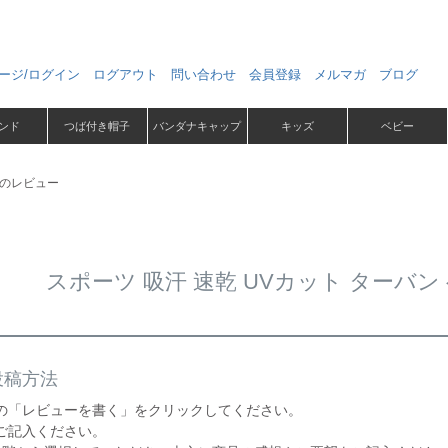
ージ/ログイン
ログアウト
問い合わせ
会員登録
メルマガ
ブログ
ンド
つば付き帽子
バンダナキャップ
キッズ
ベビー
ドのレビュー
スポーツ 吸汗 速乾 UVカット ターバ
投稿方法
の「レビューを書く」をクリックしてください。
ご記入ください。