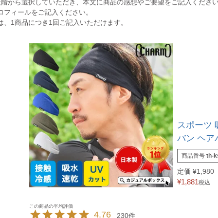
段階から選択していただき、本文に商品の感想やご要望をご記入くださ
ロフィールをご記入ください。
は、1商品につき1回ご記入いただけます。
スポーツ 
バン ヘア
商品番号
th-k
定価
¥
1,980
¥
1,881
税込
4.76
230