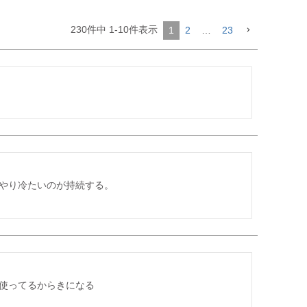
230
件中
1
-
10
件表示
1
2
…
23
やり冷たいのが持続する。

使ってるからきになる
