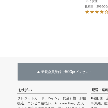
50代
女性
投稿日
2026/05
500
新規会員登録で
ptプレゼント
お支払い
配送・送
クレジットカード、PayPay、代金引換、郵便
■宅配便 
振込、コンビニ後払い、Amazon Pay、楽天
※沖縄、離