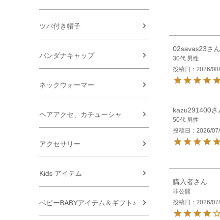
ツバ付き帽子
02savas23
バンダナキャップ
30代
男性
投稿日
2026/08
ネックウォーマー
kazu291400
ヘアアクセ、カチューシャ
50代
男性
投稿日
2026/07
アクセサリー
Kids アイテム
購入者
非公開
投稿日
2026/07
ベビーBABYアイテム＆ギフト♪