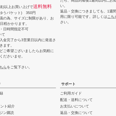
たら、商品到着後1週間以内にお
い。
送料無料
(税抜)以上お買い上げで
返品・交換につきましても、1週
ゆうパケット) 350円
用に限り可能です。詳しくは
こち
函の為、サイズに制限があり、お
さい。
3日程かかります。
・日時間指定不可
いて
入金完了から3営業日以内に発送さ
きます。
どご希望ございましたらお気軽に
くださいませ。
ちら
をご覧下さい。
ジ
サポート
録
ご利用ガイド
配送・送料について
ウント紹介
お支払いについて
ジン購読
返品・交換について