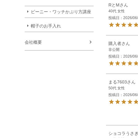
RとM
40代
女性
ビーニー・ワッチかぶり方講座
投稿日
2026/06
帽子のお手入れ
会社概要
購入者
非公開
投稿日
2026/06
まる7603
50代
女性
投稿日
2026/06
ショコラうさぎ