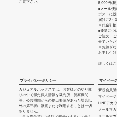
ご覧下さい。
5,000円
■メール便(
ポストに投
届けに2～
※代金引換
■発送につ
ご注文、ご
せていただ
※お急ぎな
お申し付け
詳しくは
こ
プライバシーポリシー
マイペー
カジュアルボックスでは、お客様とのやり取
新規会員登
りの中で得た個人情報を裁判所、警察機関
マイページ
等、公共機関からの提出要請があった場合以
LINEアカ
外の第三者に譲渡または利用することは一切
メールマガ
ありません。
メールマガ
ご注文送信等にはSSLで暗号化するシステム