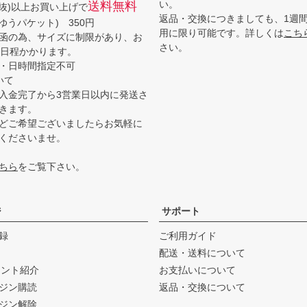
い。
送料無料
(税抜)以上お買い上げで
返品・交換につきましても、1週
ゆうパケット) 350円
用に限り可能です。詳しくは
こち
函の為、サイズに制限があり、お
さい。
3日程かかります。
・日時間指定不可
いて
入金完了から3営業日以内に発送さ
きます。
どご希望ございましたらお気軽に
くださいませ。
ちら
をご覧下さい。
ジ
サポート
録
ご利用ガイド
配送・送料について
ウント紹介
お支払いについて
ジン購読
返品・交換について
ジン解除