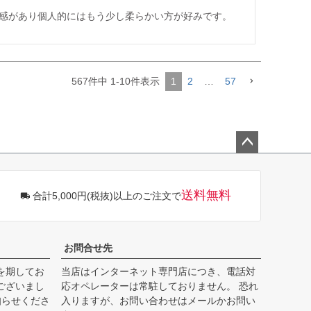
感があり個人的にはもう少し柔らかい方が好みです。
567
件中
1
-
10
件表示
1
2
…
57
ペー
ジト
ップ
送料無料
合計5,000円(税抜)以上のご注文で
へ
お問合せ先
を期してお
当店はインターネット専門店につき、電話対
ございまし
応オペレーターは常駐しておりません。 恐れ
知らせくださ
入りますが、お問い合わせはメールかお問い