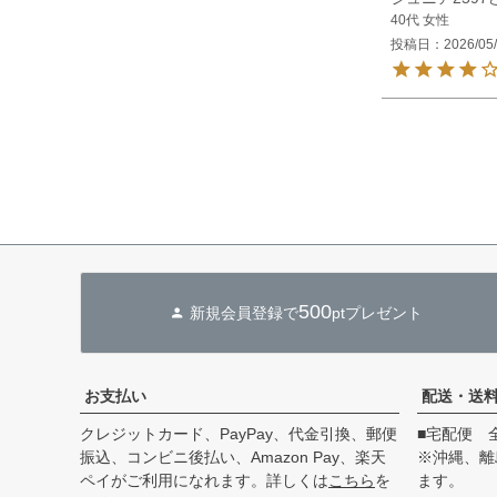
40代
女性
投稿日
2026/05
500
新規会員登録で
ptプレゼント
お支払い
配送・送
クレジットカード、PayPay、代金引換、郵便
■宅配便 
振込、コンビニ後払い、Amazon Pay、楽天
※沖縄、離
ペイがご利用になれます。詳しくは
こちら
を
ます。