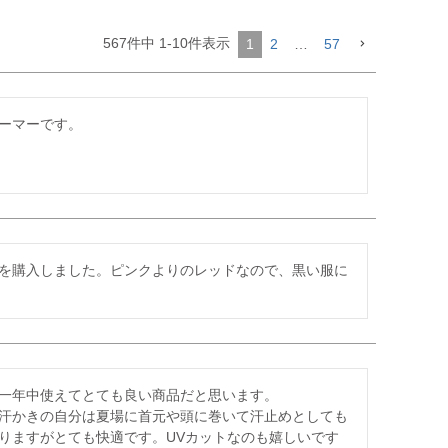
567
件中
1
-
10
件表示
1
2
…
57
ーマーです。

を購入しました。ピンクよりのレッドなので、黒い服に
一年中使えてとても良い商品だと思います。

汗かきの自分は夏場に首元や頭に巻いて汗止めとしても
りますがとても快適です。UVカットなのも嬉しいです