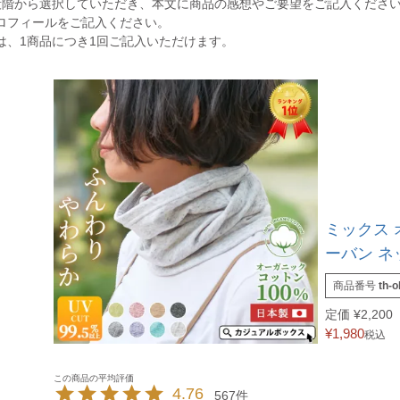
段階から選択していただき、本文に商品の感想やご要望をご記入くださ
ロフィールをご記入ください。
は、1商品につき1回ご記入いただけます。
ミックス 
ーバン 
商品番号
th-o
定価
¥
2,200
¥
1,980
税込
4.76
567