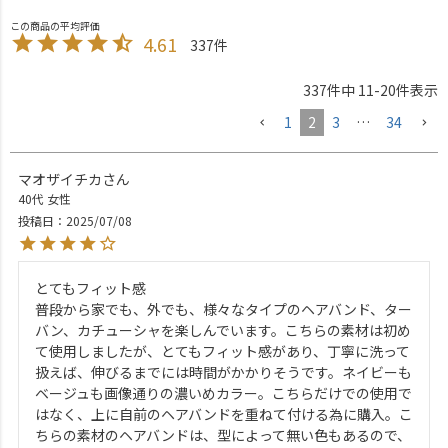
4.61
337
337
件中
11
-
20
件表示
1
2
3
…
34
マオザイチカ
40代
女性
投稿日
2025/07/08
とてもフィット感

普段から家でも、外でも、様々なタイプのヘアバンド、ター
バン、カチューシャを楽しんでいます。こちらの素材は初め
て使用しましたが、とてもフィット感があり、丁寧に洗って
扱えば、伸びるまでには時間がかかりそうです。ネイビーも
ベージュも画像通りの濃いめカラー。こちらだけでの使用で
はなく、上に自前のヘアバンドを重ねて付ける為に購入。こ
ちらの素材のヘアバンドは、型によって無い色もあるので、