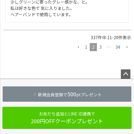
少しグリーンに寄ったグレー感かな、と。

私は好きな色で 気に入りました。

ヘアーバンドで使用しています。
337
件中
11
-
20
件表示
1
2
3
…
34
ペー
ジト
500
新規会員登録で
ptプレゼント
ップ
へ
お友だち追加とLINE ID連携で
200円OFFクーポンプレゼント