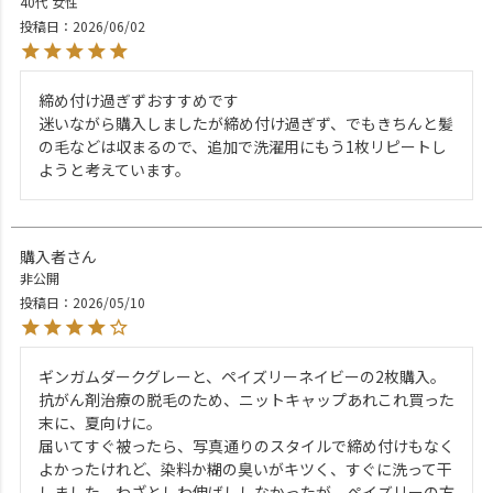
40代
女性
投稿日
2026/06/02
締め付け過ぎずおすすめです

迷いながら購入しましたが締め付け過ぎず、でもきちんと髪
の毛などは収まるので、追加で洗濯用にもう1枚リピートし
ようと考えています。
購入者
非公開
投稿日
2026/05/10
ギンガムダークグレーと、ペイズリーネイビーの2枚購入。
抗がん剤治療の脱毛のため、ニットキャップあれこれ買った
末に、夏向けに。

届いてすぐ被ったら、写真通りのスタイルで締め付けもなく
よかったけれど、染料か糊の臭いがキツく、すぐに洗って干
しました。わざとしわ伸ばししなかったが、ペイズリーの方