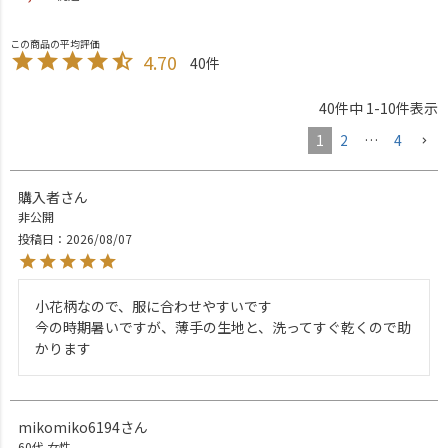
4.70
40
40
件中
1
-
10
件表示
1
2
…
4
購入者
非公開
投稿日
2026/08/07
小花柄なので、服に合わせやすいです

今の時期暑いですが、薄手の生地と、洗ってすぐ乾くので助
かります
mikomiko6194
60代
女性