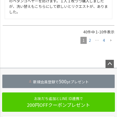
のペタンコヘヤーを防げます。１人１枚づつ購入しました
が、洗い替えもこちらにして欲しいとリクエストが、ありま
した。
40
件中
1
-
10
件表示
1
2
…
4
ペー
ジト
500
新規会員登録で
ptプレゼント
ップ
へ
お友だち追加とLINE ID連携で
200円OFFクーポンプレゼント