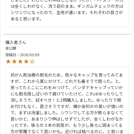
は全くしわがなく、洗う前のまま。ギンガムチェックの方は
シワシワになったので、生地が違います。それぞれの良さが
あると思います。
購入者
非公開
投稿日
2026/05/09
抗がん剤治療の脱毛のため、色々なキャップを買ってみてま
すが、これから夏にかけて、どれでも暑そうで困った。と、
思ってたとこにこれをみつけて、バンダナキャップっていか
にも脱毛隠しぽいので避けていたけど、これはゆったりして
涼しそうで、試すべき！と2柄購入しました。ゆったりで締
め付けもなく、良さそうですが、糊か染料かの臭いが強いの
で、まずは洗濯しました。シワシワしてる方が膨らまなくて
良いかと、あまりシワ伸ばしせずでしたが、全くしわがなか
ったです。後ろの３本の尻尾が、もう少し後ろに固まってる
方が邪魔でなくて良いかも。近ければ結べるのに、と思いま