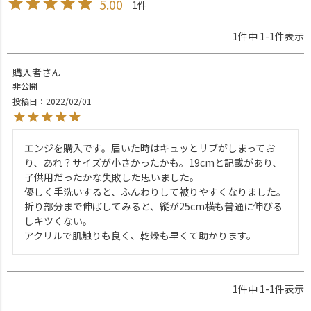
5.00
1
1
件中
1
-
1
件表示
購入者
非公開
投稿日
2022/02/01
エンジを購入です。届いた時はキュッとリブがしまってお
り、あれ？サイズが小さかったかも。19cmと記載があり、
子供用だったかな失敗した思いました。

優しく手洗いすると、ふんわりして被りやすくなりました。
折り部分まで伸ばしてみると、縦が25cm横も普通に伸びる
しキツくない。

アクリルで肌触りも良く、乾燥も早くて助かります。
1
件中
1
-
1
件表示