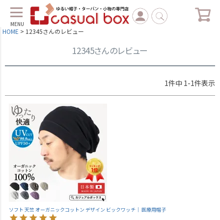
MENU
HOME
12345さんのレビュー
12345さんのレビュー
1
件中
1
-
1
件表示
ソフト 天竺 オーガニックコットン デザイン ビックワッチ｜ 医療用帽子