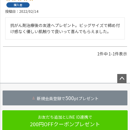
購入者
投稿日
2022/02/14
抗がん剤治療後の友達へプレゼント。ビッグサイズで締め付
け感なく優しい肌触りで良いって喜んでもらえました。
1
件中
1
-
1
件表示
ペー
ジト
500
新規会員登録で
ptプレゼント
ップ
へ
お友だち追加とLINE ID連携で
200円OFFクーポンプレゼント